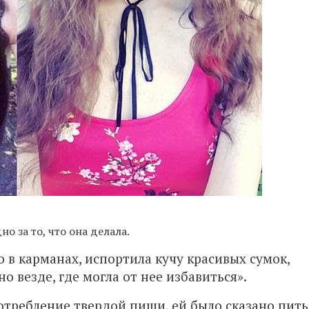
о за то, что она делала.
о в карманах, испортила кучу красивых сумок,
о везде, где могла от нее избавиться».
потребление твердой пищи, ей было сказано пить