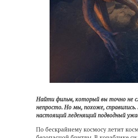
Найти фильм, который вы точно не с
непросто. Но мы, похоже, справились
настоящий леденящий подводный ужа
По бескрайнему космосу летит косм
безопасной бритвы. В кораблике си