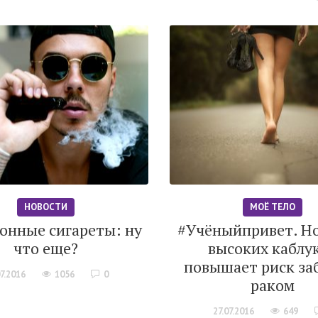
НОВОСТИ
МОЁ ТЕЛО
онные сигареты: ну
#Учёныйпривет. Н
что еще?
высоких каблу
повышает риск за
7.2016
1056
0
раком
27.07.2016
649