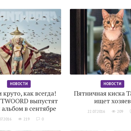
НОВОСТИ
НОВОСТИ
 круто, как всегда!
Пятничная киска Т
NTWOORD выпустят
ищет хозяев
 альбом в сентябре
22.07.2016
209
07.2016
219
0