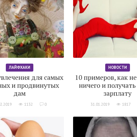
ЛАЙФХАКИ
НОВОСТИ
увлечения для самых
10 примеров, как н
ных и продвинутых
ничего и получать 
дам
зарплату
02.2019
1132
0
31.01.2019
1817