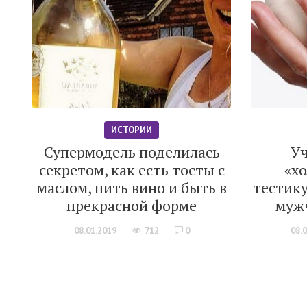
ИСТОРИИ
Супермодель поделилась
Уч
секретом, как есть тосты с
«х
маслом, пить вино и быть в
тестик
прекрасной форме
муж
08.01.2019
712
0
08.