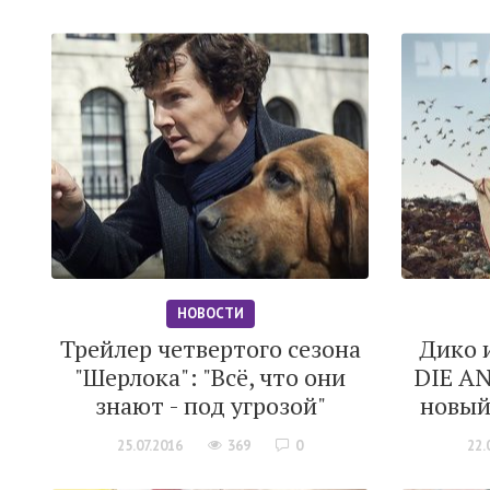
НОВОСТИ
Трейлер четвертого сезона
Дико и
"Шерлока": "Всё, что они
DIE A
знают - под угрозой"
новый
25.07.2016
369
0
22.