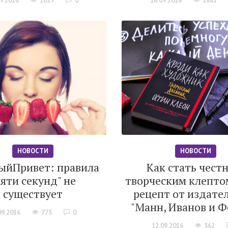
9.2016
1019
0
16.09.2016
1881
НОВОСТИ
НОВОСТИ
ыйПривет: правила
Как стать чест
пяти секунд" не
творческим клепто
существует
рецепт от издате
"Манн, Иванов и Ф
09.2016
773
0
12.09.2016
562