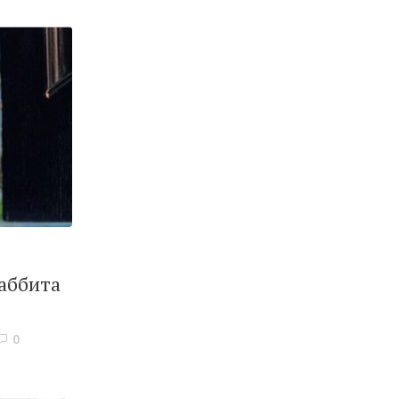
аббита
0