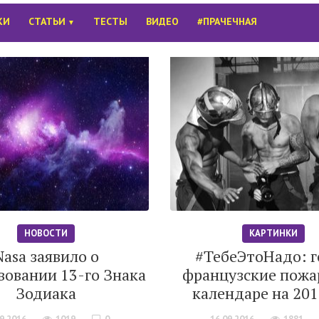
КИ
СТАТЬИ
ТЕСТЫ
ВИДЕО
#ПРАЧЕЧНАЯ
▼
НОВОСТИ
КАРТИНКИ
Nasa заявило о
#ТебеЭтоНадо: г
вовании 13-го Знака
французские пожа
Зодиака
календаре на 201