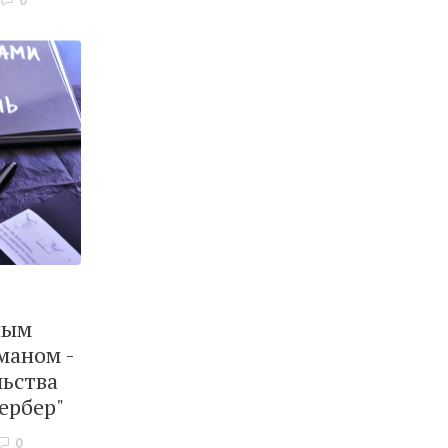
0
ным
маном -
льства
ербер"
0