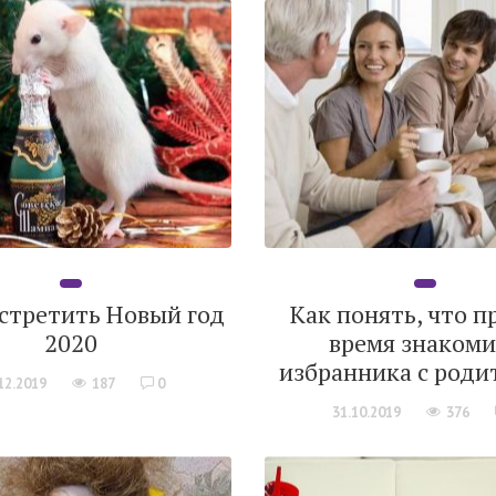
встретить Новый год
Как понять, что 
2020
время знакоми
избранника с роди
12.2019
187
0
31.10.2019
376