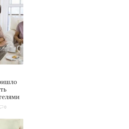
пришло
ть
телями
0