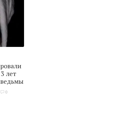
ировали
3 лет
 ведьмы
0