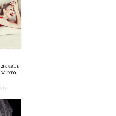
е делать
за это
0