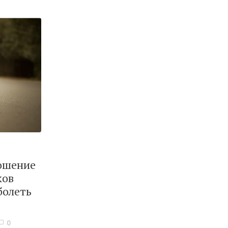
ошение
ков
болеть
0