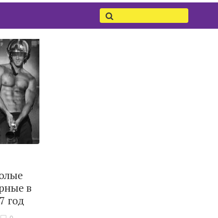
олые
рные в
7 год