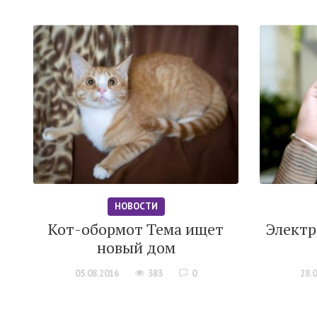
НОВОСТИ
Кот-обормот Тема ищет
Электр
новый дом
05.08.2016
383
0
28.0