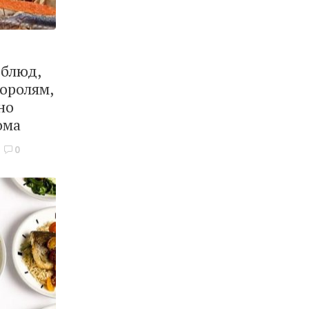
 блюд,
оролям,
но
ома
0