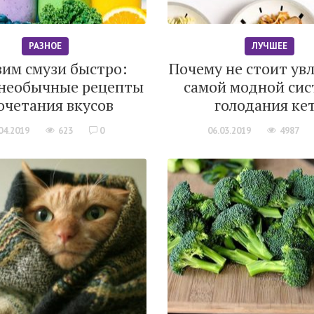
РАЗНОЕ
ЛУЧШЕЕ
вим смузи быстро:
Почему не стоит ув
необычные рецепты
самой модной си
очетания вкусов
голодания ке
04.2019
623
0
06.03.2019
4987