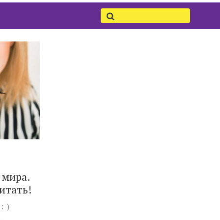
 мира.
итать!
:-)