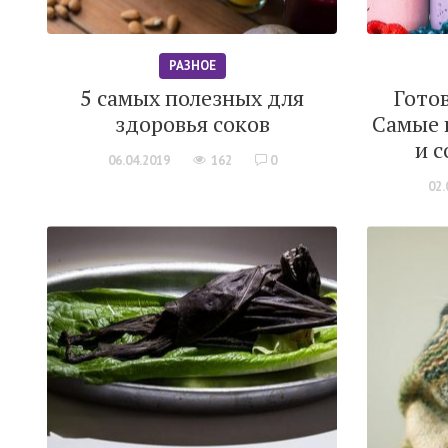
РАЗНОЕ
5 самых полезных для
Гото
здоровья соков
Самые 
и с
06.04.2019
162
0
02.