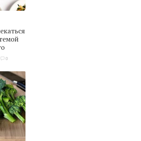
лекаться
стемой
то
0