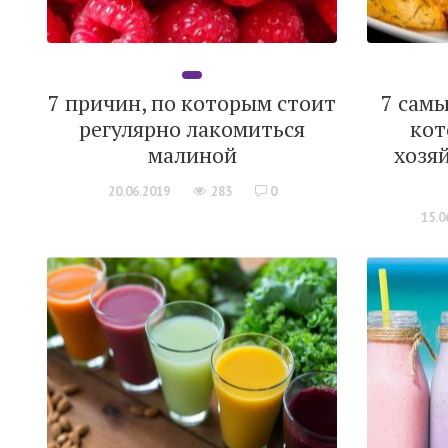
7 причин, по которым стоит
7 сам
регулярно лакомиться
кот
малиной
хозя
20.06.2019
283
0
15.0