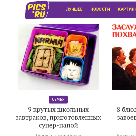
ЛУЧШЕЕ
НОВОСТИ
КАРТИН
СЕМЬЯ
9 крутых школьных
8 блю
завтраков, приготовленных
завое
супер-папой
Чудеса в ланчбоксе
Если их