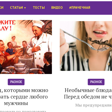
КИ
СТАТЬИ
ТЕСТЫ
ВИДЕО
#ПРАЧЕЧНАЯ
▼
РАЗНОЕ
РАЗНОЕ
д, которыми можно
Необычные блюда
вать сердце любого
Перед обедом не ч
мужчины
Мы предупредили 
 правильно приготовить,