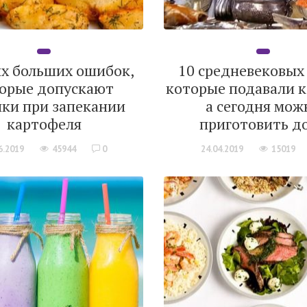
ых больших ошибок,
10 средневековых
орые допускают
которые подавали к
йки при запекании
а сегодня мож
картофеля
приготовить д
6.2019
45944
0
24.04.2019
15019