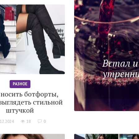
Встал и
утренни
РАЗНОЕ
 носить ботфорты,
выглядеть стильной
штучкой
.12.2024
18
0