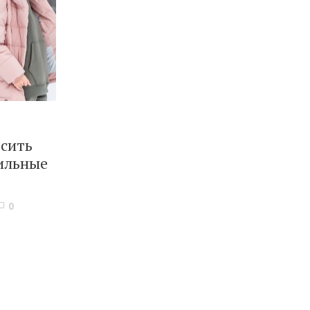
осить
ильные
0