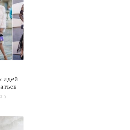
х идей
атьев
0