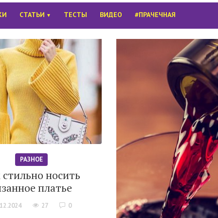
КИ
СТАТЬИ
ТЕСТЫ
ВИДЕО
#ПРАЧЕЧНАЯ
▼
РАЗНОЕ
 стильно носить
язанное платье
.12.2024
27
0