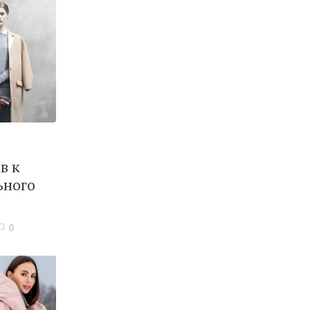
в к
ьного
0