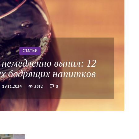
СТАТЬИ
 немедленно выпил: 12
х бодрящих напитков
19.11.2024
2512
0