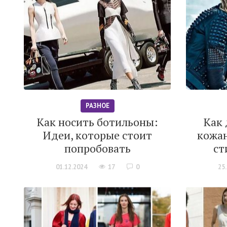
РАЗНОЕ
Как носить ботильоны:
Как
Идеи, которые стоит
кожан
попробовать
ст
01.12.2024
17
0
25