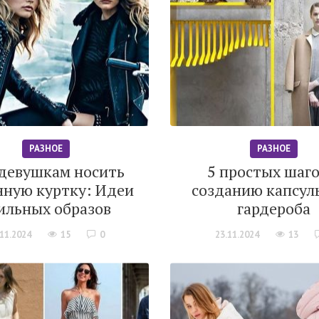
РАЗНОЕ
РАЗНОЕ
 девушкам носить
5 простых шаго
ную куртку: Идеи
созданию капсул
ильных образов
гардероба
.11.2024
15
0
23.11.2024
13