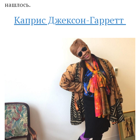
нашлось.
Каприс Джексон-Гарретт