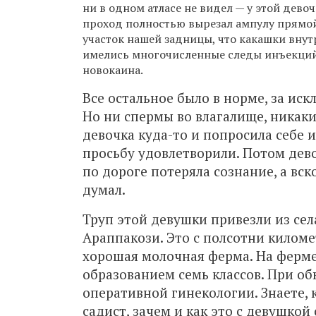
ни в одном атласе не видел — у этой дев
проход полностью вырезал ампулу прямой 
участок нашей задницы, что какашки внутр
имелись многочисленные следы инъекций
новокаина.
Все остальное было в норме, за ис
Но ни спермы во влагалище, никак
девочка куда-то и попросила себе 
просьбу удовлетворили. Потом дев
по дороге потеряла сознание, а вско
думал.
Труп этой девушки привезли из се
Араппакози. Это с полсотни киломе
хорошая молочная ферма. На ферме
образованием семь классов. При об
оперативной гинекологии. Знаете, ка
садист, зачем и как это с девушкой