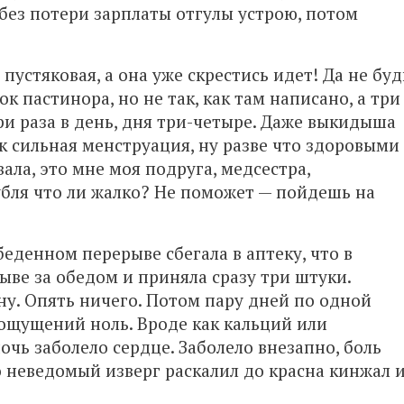
 без потери зарплаты отгулы устрою, потом
 пустяковая, а она уже скрестись идет! Да не буд
к пастинора, но не так, как там написано, а три
три раза в день, дня три-четыре. Даже выкидыша
ак сильная менструация, ну разве что здоровыми
вала, это мне моя подруга, медсестра,
рубля что ли жалко? Не поможет — пойдешь на
беденном перерыве сбегала в аптеку, что в
ыве за обедом и приняла сразу три штуки.
ну. Опять ничего. Потом пару дней по одной
 ощущений ноль. Вроде как кальций или
очь заболело сердце. Заболело внезапно, боль
о неведомый изверг раскалил до красна кинжал 