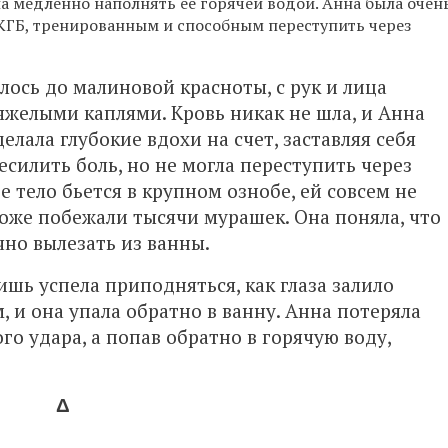
ла медленно наполнять ее горячей водой. Анна была очен
КГБ, тренированным и способным переступить через
лось до малиновой красноты, с рук и лица
тяжелыми каплями. Кровь никак не шла, и Анна
делала глубокие вдохи на счет, заставляя себя
есилить боль, но не могла переступить через
е тело бьется в крупном ознобе, ей совсем не
 коже побежали тысячи мурашек. Она поняла, что
чно вылезать из ванны.
лишь успела приподняться, как глаза залило
, и она упала обратно в ванну. Анна потеряла
го удара, а попав обратно в горячую воду,
Δ