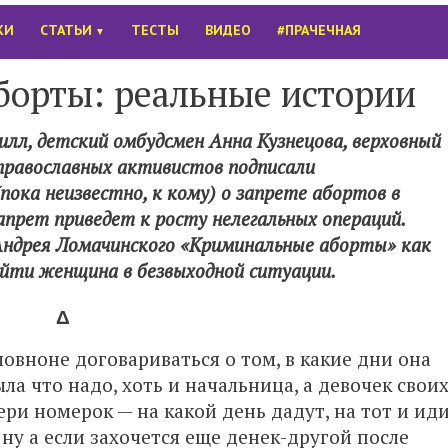
КИ
СТАТЬИ
ТЕСТЫ
ВИДЕО
#ПРАЧЕЧНАЯ
▼
орты: реальные истории
илл, детский омбудсмен Анна Кузнецова, верховный
православных активистов подписали
ока неизвестно, к кому) о запрете абортов в
апрет приведет к росту нелегальных операций.
 Андрея Ломачинского «Криминальные аборты» как
йти женщина в безвыходной ситуации.
Δ
вноне договариваться о том, в какие дни она
ла что надо, хоть и начальница, а девочек свои
ери номерок — на какой день дадут, на тот и иди
ну а если захочется еще денек-другой после