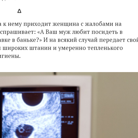
Δ
а к нему приходит женщина с жалобами на
 спрашивает: «А Ваш муж любит посидеть в
вке в баньке?» И на всякий случай передает сво
и широких штанин и умеренно тепленького
игиены.