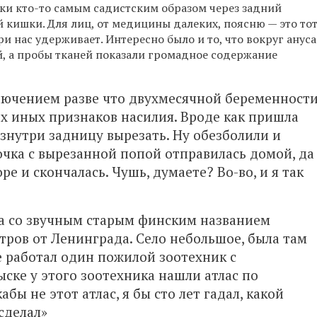
очки кто-то самым садистским образом через задний
кишки. Для лиц, от медицины далеких, поясню — это то
и нас удерживает. Интересно было и то, что вокруг ануса
, а пробы тканей показали громадное содержание
ключением разве что двухмесячной беременности
их иных признаков насилия. Вроде как пришла
изнутри задницу вырезать. Ну обезболили и
очка с вырезанной попой отправилась домой, да
ре и скончалась. Чушь, думаете? Во-во, и я так
ла со звучным старым финским названием
тров от Ленинграда. Село небольшое, была там
 работал один пожилой зоотехник с
ыске у этого зоотехника нашли атлас по
бы не этот атлас, я бы сто лет гадал, какой
 сделал»