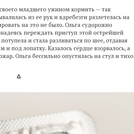
ь своего младшего ужином кормить — так
валилась из ее рук и вдребезги разлетелась на
ировать на это не было. Ольга судорожно
а, надеясь переждать приступ этой острейшей
 потупела и стала разливаться по шее, отдавая
м и под лопатку. Казалось сердце взорвалось, а
ожар. Ольга бессильно опустилась на стул и тихо
Δ