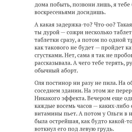
дома побыть, позвони лишь, я тебе
воскресеньями досидишь.
А какая задержка-то? Что-оо? Такая
ты дурой — сожри несколько таблето
таблетки сразу, а потом по одной 
как такового не будет — пройдет к
сгустками. Нет, сама я так не пробо
рассказывала. А чего тебе терять, 
обычный аборт.
Оля постинор ни разу не пила. На о
соседнем здании. На этом же перер
Никакого эффекта. Вечером еще од
каждые восемь часов — каких-либо
витамины пьет. А потом у Ольги в н
была острейшая, как будто какой-т
воткнул его под левую грудь.