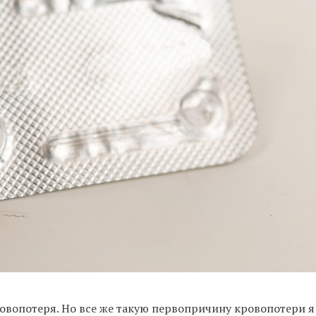
овопотеря. Но все же такую первопричину кровопотери я