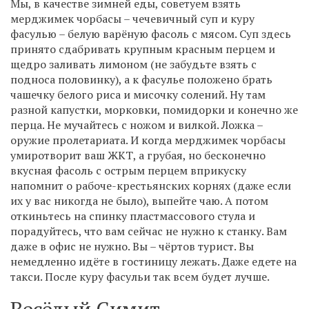
Мы, в качестве зимней еды, советуем взять
мерджимек чорбасы – чечевичный суп и куру
фасулью – белую варёную фасоль с мясом. Суп здесь
принято сдабривать крупным красным перцем и
щедро заливать лимоном (не забудьте взять с
подноса половинку), а к фасулье положено брать
чашечку белого риса и мисочку солений. Ну там
разной капустки, морковки, помидорки и конечно же
перца. Не мучайтесь с ножом и вилкой. Ложка –
оружие пролетариата. И когда мерджимек чорбасы
умиротворит ваш ЖКТ, а грубая, но бесконечно
вкусная фасоль с острым перцем вприкуску
напомнит о рабоче-крестьянских корнях (даже если
их у вас никогда не было), выпейте чаю. А потом
откиньтесь на спинку пластмассового стула и
порадуйтесь, что вам сейчас не нужно к станку. Вам
даже в офис не нужно. Вы – чёртов турист. Вы
немедленно идёте в гостиницу лежать. Даже едете на
такси. После куру фасульи так всем будет лучше.
Весёлый Симит