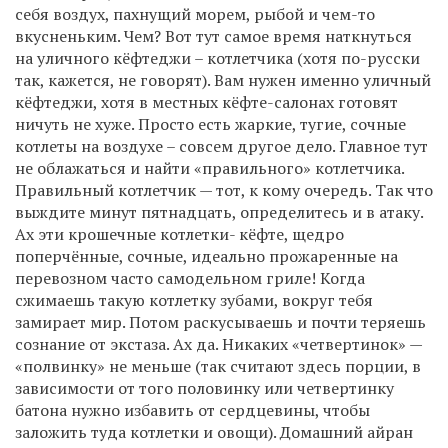
себя воздух, пахнущий морем, рыбой и чем-то
вкусненьким. Чем? Вот тут самое время наткнуться
на уличного кёфтеджи – котлетчика (хотя по-русски
так, кажется, не говорят). Вам нужен именно уличный
кёфтеджи, хотя в местных кёфте-салонах готовят
ничуть не хуже. Просто есть жаркие, тугие, сочные
котлеты на воздухе – совсем другое дело. Главное тут
не облажаться и найти «правильного» котлетчика.
Правильный котлетчик — тот, к кому очередь. Так что
выждите минут пятнадцать, определитесь и в атаку.
Ах эти крошечные котлетки- кёфте, щедро
поперчённые, сочные, идеально прожаренные на
перевозном часто самодельном гриле! Когда
сжимаешь такую котлетку зубами, вокруг тебя
замирает мир. Потом раскусываешь и почти теряешь
сознание от экстаза. Ах да. Никаких «четвертинок» —
«полвинку» не меньше (так считают здесь порции, в
зависимости от того половинку или четвертинку
батона нужно избавить от сердцевины, чтобы
заложить туда котлетки и овощи). Домашний айран