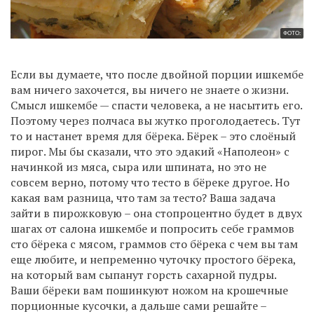
ФОТО:
Если вы думаете, что после двойной порции ишкембе
вам ничего захочется, вы ничего не знаете о жизни.
Смысл ишкембе — спасти человека, а не насытить его.
Поэтому через полчаса вы жутко проголодаетесь. Тут
то и настанет время для бёрека. Бёрек – это слоёный
пирог. Мы бы сказали, что это эдакий «Наполеон» с
начинкой из мяса, сыра или шпината, но это не
совсем верно, потому что тесто в бёреке другое. Но
какая вам разница, что там за тесто? Ваша задача
зайти в пирожковую – она стопроцентно будет в двух
шагах от салона ишкембе и попросить себе граммов
сто бёрека с мясом, граммов сто бёрека с чем вы там
еще любите, и непременно чуточку простого бёрека,
на который вам сыпанут горсть сахарной пудры.
Ваши бёреки вам пошинкуют ножом на крошечные
порционные кусочки, а дальше сами решайте –