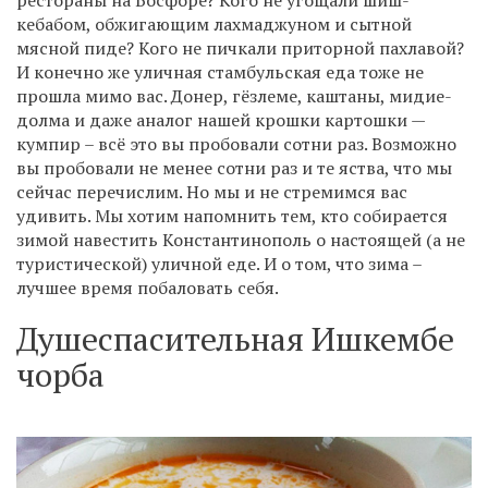
рестораны на Босфоре? Кого не угощали шиш-
кебабом, обжигающим лахмаджуном и сытной
мясной пиде? Кого не пичкали приторной пахлавой?
И конечно же уличная стамбульская еда тоже не
прошла мимо вас. Донер, гёзлеме, каштаны, мидие-
долма и даже аналог нашей крошки картошки —
кумпир – всё это вы пробовали сотни раз. Возможно
вы пробовали не менее сотни раз и те яства, что мы
сейчас перечислим. Но мы и не стремимся вас
удивить. Мы хотим напомнить тем, кто собирается
зимой навестить Константинополь о настоящей (а не
туристической) уличной еде. И о том, что зима –
лучшее время побаловать себя.
Душеспасительная Ишкембе
чорба