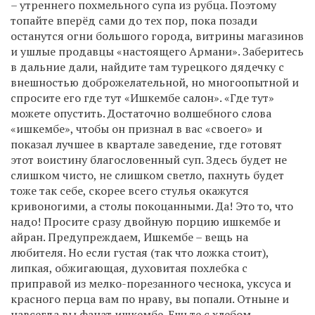
– утреннего похмельного супа из рубца. Поэтому
топайте вперёд сами до тех пор, пока позади
останутся огни большого города, витрины магазинов
и ушлые продавцы «настоящего Армани». Заберитесь
в дальние дали, найдите там турецкого дядечку с
внешностью доброжелательной, но многоопытной и
спросите его где тут «Ишкембе салон». «Где тут»
можете опустить. Достаточно волшебного слова
«ишкембе», чтобы он признал в вас «своего» и
показал лучшее в квартале заведение, где готовят
этот воистину благословенный суп. Здесь будет не
слишком чисто, не слишком светло, пахнуть будет
тоже так себе, скорее всего стулья окажутся
кривоногими, а столы покоцанными. Да! Это то, что
надо! Просите сразу двойную порцию ишкембе и
айран. Предупреждаем, Ишкембе – вещь на
любителя. Но если густая (так что ложка стоит),
липкая, обжигающая, духовитая похлебка с
приправой из мелко-порезанного чеснока, уксуса и
красного перца вам по нраву, вы попали. Отныне и
навсегда вы фанат ишкембе. Ешьте с хлебом.