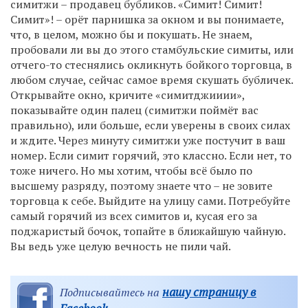
симитжи – продавец бубликов. «Симит! Симит!
Симит»! – орёт парнишка за окном и вы понимаете,
что, в целом, можно бы и покушать. Не знаем,
пробовали ли вы до этого стамбульские симиты, или
отчего-то стеснялись окликнуть бойкого торговца, в
любом случае, сейчас самое время скушать бубличек.
Открывайте окно, кричите «симитджииии»,
показывайте один палец (симитжи поймёт вас
правильно), или больше, если уверены в своих силах
и ждите. Через минуту симитжи уже постучит в ваш
номер. Если симит горячий, это классно. Если нет, то
тоже ничего. Но мы хотим, чтобы всё было по
высшему разряду, поэтому знаете что – не зовите
торговца к себе. Выйдите на улицу сами. Потребуйте
самый горячий из всех симитов и, кусая его за
поджаристый бочок, топайте в ближайшую чайную.
Вы ведь уже целую вечность не пили чай.
нашу страницу в
Подписывайтесь на