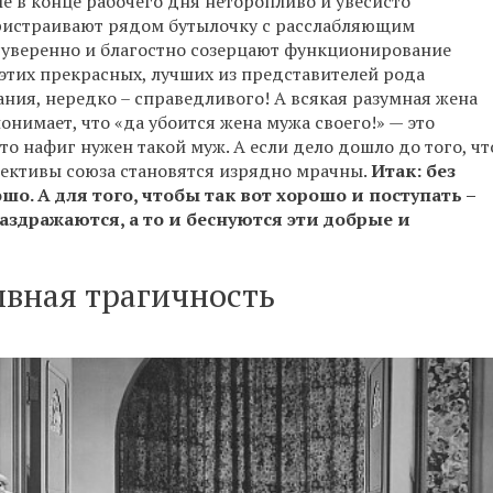
е в конце рабочего дня неторопливо и увесисто
пристраивают рядом бутылочку с расслабляющим
м уверенно и благостно созерцают функционирование
 этих прекрасных, лучших из представителей рода
ния, нередко – справедливого! А всякая разумная жена
онимает, что «да убоится жена мужа своего!» — это
 то нафиг нужен такой муж. А если дело дошло до того, чт
спективы союза становятся изрядно мрачны.
Итак: без
шо. А для того, чтобы так вот хорошо и поступать –
аздражаются, а то и беснуются эти добрые и
вная трагичность