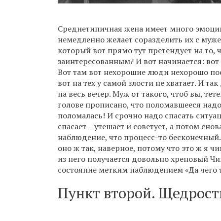
Среднетипичная жена имеет много эмоций.
немедленно желает соразделить их с мужем
который вот прямо тут претендует на то,
заинтересованным? И вот начинается: вот 
Вот там вот нехорошие люди нехорошо пост
вот на тех у самой злости не хватает. И та
на весь вечер. Муж от такого, чтоб вы, тет
голове прописано, что поломавшееся надо
поломалась! И срочно надо спасать ситуаци
спасает – утешает и советует, а потом сно
наблюдение, что процесс-то бесконечный.
оно ж так, наверное, потому что это ж я 
из него получается довольно хреновый Чип
состояние метким наблюдением «Да чего т
Пункт второй. Щедрост