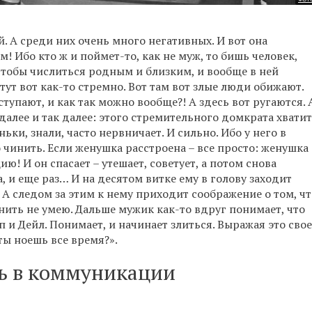
 А среди них очень много негативных. И вот она
! Ибо кто ж и поймет-то, как не муж, то бишь человек,
 чтобы числиться родным и близким, и вообще в ней
тут вот как-то стремно. Вот там вот злые люди обижают.
упают, и как так можно вообще?! А здесь вот ругаются. 
к далее и так далее: этого стремительного домкрата хватит
еньки, знали, часто нервничает. И сильно. Ибо у него в
 чинить. Если женушка расстроена – все просто: женушка
ю! И он спасает – утешает, советует, а потом снова
ва, и еще раз… И на десятом витке ему в голову заходит
 А следом за этим к нему приходит соображение о том, чт
чинить не умею. Дальше мужик как-то вдруг понимает, что
 и Дейл. Понимает, и начинает злиться. Выражая это свое
ы ноешь все время?».
ь в коммуникации