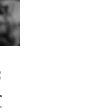
в
и
в
в