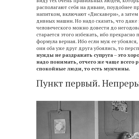
виду тех очень правильных людей, которы
располагают себя на диване, поудобнее 
напитком, включают «Дискавери», а зате
дивных машин. Но надо сказать, что даже
человеческого можно довести до негодова
старается этого избежать, ибо прекрасно п
формула верная. Ибо если муж ее убоялся,
они оба уже друг друга убоялись, то пер
нужды не раздражать супруга – это хоро
надо понимать, отчего же чаще всего р
спокойные люди, то есть мужчины.
Пункт первый. Непреры