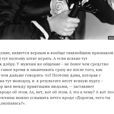
ФОТО
бщение, является верным и вообще главнейшим признаком
 тут поэтому хотят играть. А если всякие тут
к добру. У мужчин же общение – не более чем средство
амое время и заканчивать сразу же после того, как
чем дальше говорить-то? Поэтому дама, которая с
 тут молодец, и в результате несет всякую пургу –
ор шел между приятными людьми, — заставляет
де об этом. Ах, нет, вот об этом. А это к чему? А вот это
мужчины можно услышать нечто вроде «Дорогая, чего ты
докопалась?».