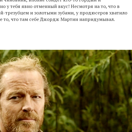
о у тебя явно отменный вкус! Несмотря на то, что в
й-трезубцем и золотыми зубами, у продюсеров хватило
 не то, что там себе Джордж Мартин напридумывал.