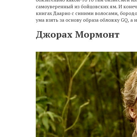
самоуверенный из бойцовских ям. И конечн
книгах Даарио с синими волосами, бородо
ума взять за основу образа обложку GQ, а
Джорах Мормонт