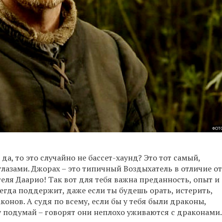
ФОТО
 да, то это случайно не бассет-хаунд? Это тот самый,
глазами. Джорах – это типичный Воздыхатель в отличие от
еля Даарио! Так вот для тебя важна преданность, опыт и
егда поддержит, даже если ты будешь орать, истерить,
конов. А судя по всему, если бы у тебя были драконы,
ку подумай – говорят они неплохо уживаются с драконами.