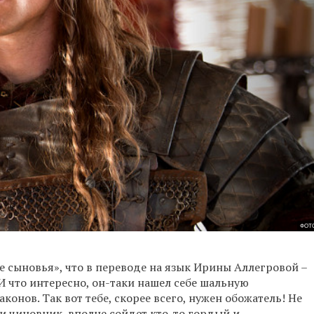
ФОТО
 сыновья», что в переводе на язык Ирины Аллегровой –
 что интересно, он-таки нашел себе шальную
конов. Так вот тебе, скорее всего, нужен обожатель! Не
ли чиновник, вполне сойдет кто-то гордый и