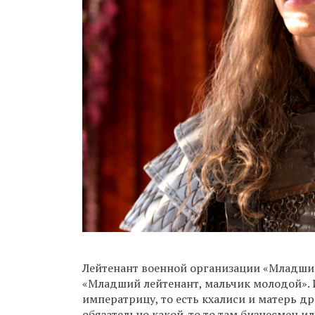
Лейтенант военной организации «Младшие
«Младший лейтенант, мальчик молодой». И
императрицу, то есть кхалиси и матерь дра
обязательно какой-то то там бизнесмен и