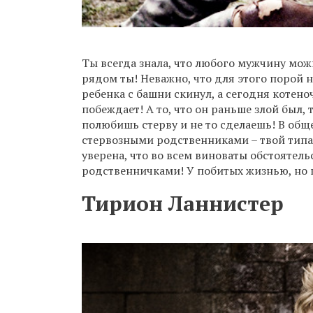
Ты всегда знала, что любого мужчину мож
рядом ты! Неважно, что для этого порой 
ребенка с башни скинул, а сегодня котеноч
побеждает! А то, что он раньше злой был, т
полюбишь стерву и не то сделаешь! В об
стервозными родственниками – твой типа
уверена, что во всем виноваты обстоятельс
родственничками! У побитых жизнью, но го
Тирион Ланнистер