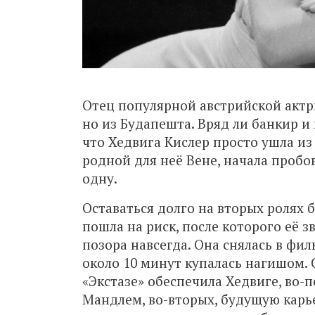
Отец популярной австрийской актри
но из Будапешта. Вряд ли банкир и
что Хедвига Кислер просто ушла из 
родной для неё Вене, начала пробо
одну.
Оставаться долго на вторых ролях б
пошла на риск, после которого её з
позора навсегда. Она снялась в фил
около 10 минут купалась нагишом.
«Экстазе» обеспечила Хедвиге, во
Мандлем, во-вторых, будущую карье