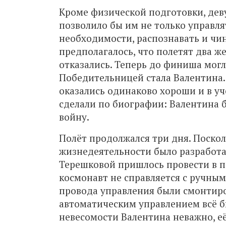
Кроме физической подготовки, дев
позволило бы им не только управля
необходимости, распознавать и чи
предполагалось, что полетят два же
отказались. Теперь до финиша могл
Победительницей стала Валентина. 
оказались одинаково хороши и в уч
сделали по биографии: Валентина б
войну.
Полёт продолжался три дня. Поско
жизнедеятельности было разработан
Терешковой пришлось провести в по
космонавт не справляется с ручным
провода управления были смонтиров
автоматическим управлением всё бы
невесомости Валентина неважно, её