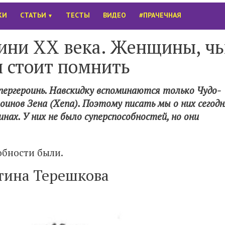
КИ
СТАТЬИ
ТЕСТЫ
ВИДЕО
#ПРАЧЕЧНАЯ
▼
ини XX века. Женщины, ч
 стоит помнить
упергероинь. Навскидку вспоминаются только Чудо-
инов Зена (Xena). Поэтому писать мы о них сегодн
нах. У них не было суперспособностей, но они
обности были.
тина Терешкова