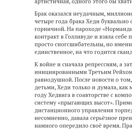
артистичная, одного этого бы хват
Брак оказался неудачным, миллион
четыре года брака Хеди буквально 
горничной. На пароходе «Нормандия
контракт в Голливуде и взяла себе
просто сногсшибательны, но именн
единственное, на что годится скан
К войне и сначала репрессиям, а за
инициированными Третьим Рейхом, 
равнодушной. После новости о том
детьми, Хеди только и думала, как
году Хедвига в соавторстве с ком
систему «прыгающих высот». Приме
дистанционного управления торпед
несомненно, давала серьёзное преи
намного опередило своё время. Пр