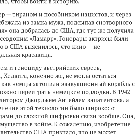
ило, чтобы войти в историю.
ер — тираном и пособником нацистов, и через
сбежала из замка мужа, подсыпав снотворного
» она добралась до США, где тут же получила
 псевдоним «Ламарр». Гонорары актрисы были
о в США выяснилось, что кино — не
дальная красавица.
тем и геноциду австрийских евреев,
Хедвига, конечно же, не могла остаться
, как немцы затопили эвакуационный корабль с
 можно переиграть немецкие подлодки. В 1942
позитором Джорджем Антейлем запатентовала
нение этой технологии было широко: от
ами до сложной шифровки связи вообще. Она,
мущество в войне. К сожалению, изобретение
авительство США признало, что не может