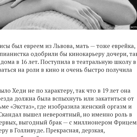
ФОТО
сы был евреем из Львова, мать — тоже еврейка,
 пианистка одобрили бы кинокарьеру дочери, та
дома в 16 лет. Поступила в театральную школу в
ваться на роли в кино и очень быстро получила
ыло Хеди не по характеру, так что в 19 лет она
везда должна была вспыхнуть или закатиться от
ьме «Экстаз», где изобразила женский оргазм и
 Скандал вышел невероятный, но именно роль в
-первых, выгодный брак — с миллионером Фрицем
ру в Голливуде. Прекрасная, дерзкая,