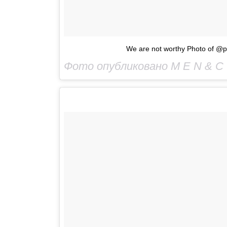
We are not worthy Photo of @p
Фото опубликовано M E N & C 