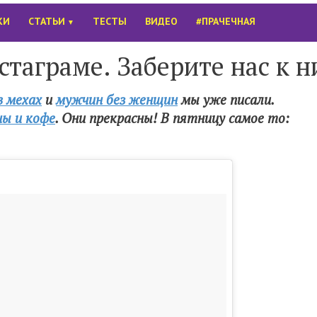
КИ
СТАТЬИ
ТЕСТЫ
ВИДЕО
#ПРАЧЕЧНАЯ
▼
таграме. Заберите нас к н
в мехах
и
мужчин без женщин
мы уже писали.
ы и кофе
. Они прекрасны! В пятницу самое то: