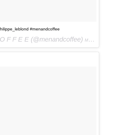
hilippe_leblond #menandcoffee
O F F E E (@menandcoffee)
Мар 30 2016 в 8:07 PDT