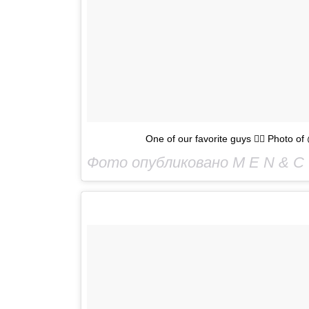
One of our favorite guys 👌🏻 Photo
Фото опубликовано M E N & C 