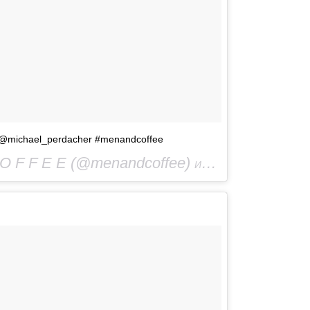
 of @michael_perdacher #menandcoffee
O F F E E (@menandcoffee)
Июл 28 2016 в 8:56 PDT