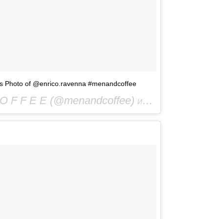
urs Photo of @enrico.ravenna #menandcoffee
O F F E E (@menandcoffee)
Июл 31 2016 в 7:32 PDT