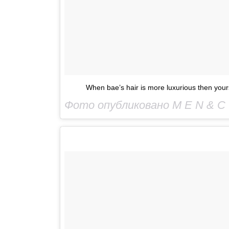
When bae’s hair is more luxurious then yo
Фото опубликовано M E N & C 