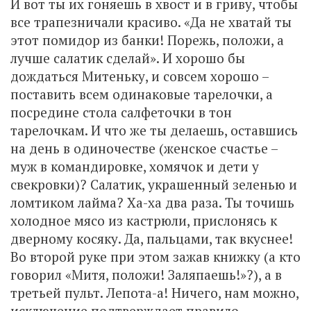
И вот ты их гоняешь в хвост и в гриву, чтобы
все трапезничали красиво. «Да не хватай ты
этот помидор из банки! Порежь, положи, а
лучше салатик сделай». И хорошо бы
дождаться Митеньку, и совсем хорошо –
поставить всем одинаковые тарелочки, а
посредине стола салфеточки в тон
тарелочкам. И что же ты делаешь, оставшись
на день в одиночестве (женское счастье –
муж в командировке, хомячок и дети у
свекровки)? Салатик, украшенный зеленью и
ломтиком лайма? Ха-ха два раза. Ты точишь
холодное мясо из кастрюли, прислонясь к
дверному косяку. Да, пальцами, так вкуснее!
Во второй руке при этом зажав книжку (а кто
говорил «Митя, положи! Заляпаешь!»?), а в
третьей пульт. Лепота-а! Ничего, нам можно,
исключение подтверждает правило,