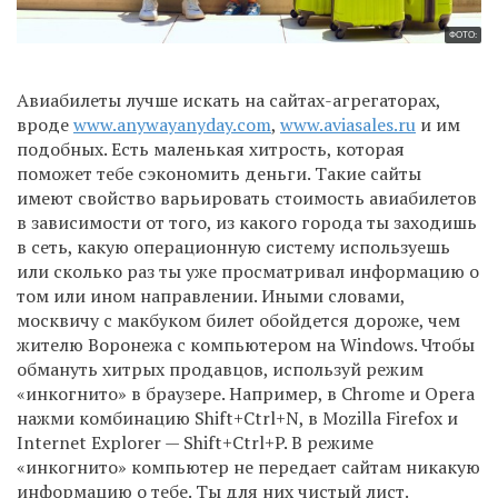
ФОТО:
Авиабилеты лучше искать на сайтах-агрегаторах,
вроде
www.anywayanyday.com
,
www.aviasales.ru
и им
подобных. Есть маленькая хитрость, которая
поможет тебе сэкономить деньги. Такие сайты
имеют свойство варьировать стоимость авиабилетов
в зависимости от того, из какого города ты заходишь
в сеть, какую операционную систему используешь
или сколько раз ты уже просматривал информацию о
том или ином направлении. Иными словами,
москвичу с макбуком билет обойдется дороже, чем
жителю Воронежа с компьютером на Windows. Чтобы
обмануть хитрых продавцов, используй режим
«инкогнито» в браузере. Например, в Chrome и Opera
нажми комбинацию Shift+Ctrl+N, в Mozilla Firefox и
Internet Explorer — Shift+Ctrl+P. В режиме
«инкогнито» компьютер не передает сайтам никакую
информацию о тебе. Ты для них чистый лист.