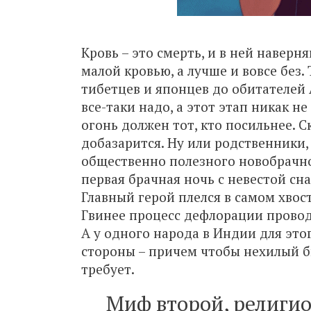
Кровь – это смерть, и в ней наверн
малой кровью, а лучше и вовсе без.
тибетцев и японцев до обитателей 
все-таки надо, а этот этап никак н
огонь должен тот, кто посильнее. С
добазарится. Ну или родственники, 
общественно полезного новобрачно
первая брачная ночь с невестой сна
Главный герой плелся в самом хвос
Гвинее процесс дефлорации провод
А у одного народа в Индии для эт
стороны – причем чтобы нехилый б
требует.
Миф второй, религи