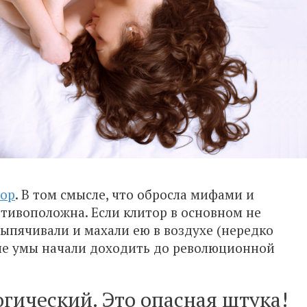
тор
. В том смысле, что обросла мифами и
отивоположна. Если клитор в основном не
выпячивали и махали ею в воздухе (нередко
вые умы начали доходить до революционной
гический. Это опасная штука!