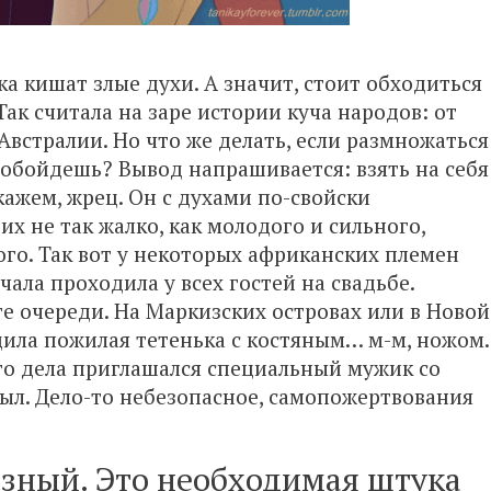
яка кишат злые духи. А значит, стоит обходиться
 Так считала на заре истории куча народов: от
Австралии. Но что же делать, если размножаться
е обойдешь? Вывод напрашивается: взять на себя
кажем, жрец. Он с духами по-свойски
их не так жалко, как молодого и сильного,
го. Так вот у некоторых африканских племен
чала проходила у всех гостей на свадьбе.
те очереди. На Маркизских островах или в Новой
ила пожилая тетенька с костяным… м-м, ножом.
ого дела приглашался специальный мужик со
ыл. Дело-то небезопасное, самопожертвования
озный. Это необходимая штука