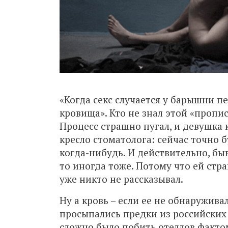
«Когда секс случается у барышни пе
кровища». Кто не знал этой «пропи
Процесс страшно пугал, и девушка к
кресло стоматолога: сейчас точно б
когда-нибудь. И действительно, быв
то иногда тоже. Потому что ей стр
уже никто не рассказывал.
Ну а кровь – если ее не обнаружива
просыпались предки из российских с
сложно было побить отеллов фактом