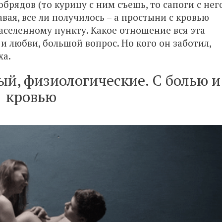
брядов (то курицу с ним съешь, то сапоги с нег
авая, все ли получилось – а простыни с кровью
аселенному пункту. Какое отношение вся эта
и любви, большой вопрос. Но кого он заботил,
ха.
й, физиологические. С болью и
кровью