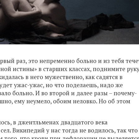
рвый раз, это непременно больно и из тебя тече
сной истины» в старших классах, поднимите руку
идалась в него мужественно, как садятся в
удет ужас-ужас, но что поделаешь, надо же
ало больно. И во второй и далее разы – почему-
ашно, ему неумело, обоим неловко. Но об этом
лось, в джентльменах двадцатого века
ел. Википедий у нас тогда не водилось, так что
 того, что крови при дефлорации не выделяетс