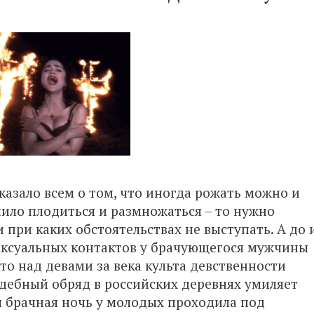
азало всем о том, что иногда рожать можно и
ичило плодиться и размножаться – то нужно
и при каких обстоятельствах не выступать. А до 
сексуальных контактов у брачующегося мужчины
ато над девами за века культа девственности
адебный обряд в российских деревнях умиляет
я брачная ночь у молодых проходила под