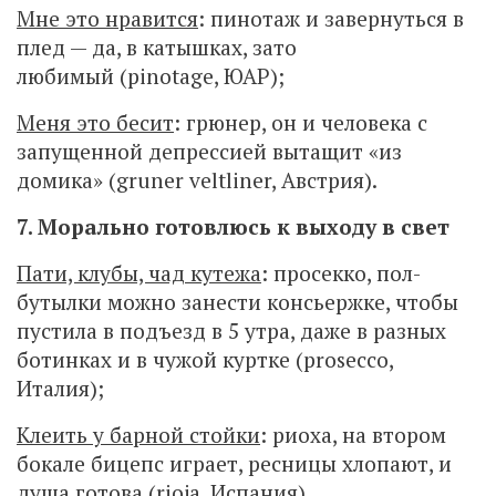
Мне это нравится
: пинотаж и завернуться в
плед — да, в катышках, зато
любимый (pinotage, ЮАР);
Меня это бесит
: грюнер, он и человека с
запущенной депрессией вытащит «из
домика» (gruner veltliner, Австрия).
7. Морально готовлюсь к выходу в свет
Пати, клубы, чад кутежа
: просекко, пол-
бутылки можно занести консьержке, чтобы
пустила в подъезд в 5 утра, даже в разных
ботинках и в чужой куртке (prosecco,
Италия);
Клеить у барной стойки
: риоха, на втором
бокале бицепс играет, ресницы хлопают, и
душа готова (rioja, Испания).