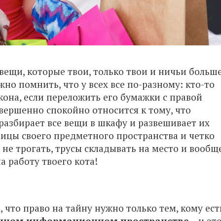
вещи, которые твои, только твои и ничьи больше
жно помнить, что у всех все по-разному: кто-то
она, если переложить его бумажки с правой
овершенно спокойно относится к тому, что
разбирает все вещи в шкафу и развешивает их
ницы своего предметного пространства и четко
не трогать, трусы складывать на место и вообще
а работу твоего кота!
м, что право на тайну нужно только тем, кому ест
чном информационном пространстве
– и эт