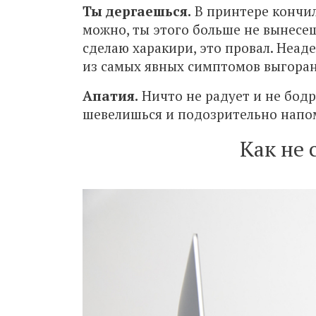
Ты дергаешься.
В принтере кончила
можно, ты этого больше не вынесеш
сделаю харакири, это провал. Неад
из самых явных симптомов выгоран
Апатия.
Ничто не радует и не бодр
шевелишься и подозрительно напо
Как не 