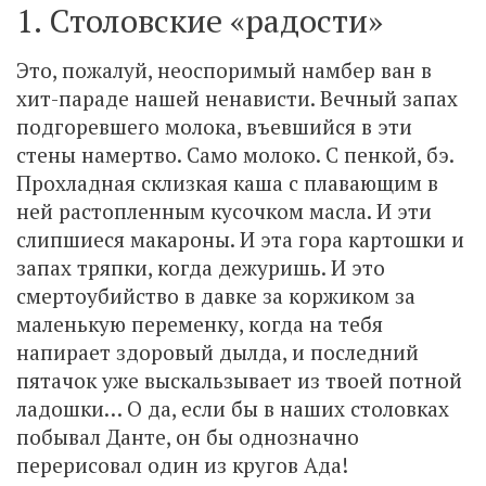
1. Столовские «радости»
Это, пожалуй, неоспоримый намбер ван в
хит-параде нашей ненависти. Вечный запах
подгоревшего молока, въевшийся в эти
стены намертво. Само молоко. С пенкой, бэ.
Прохладная склизкая каша с плавающим в
ней растопленным кусочком масла. И эти
слипшиеся макароны. И эта гора картошки и
запах тряпки, когда дежуришь. И это
смертоубийство в давке за коржиком за
маленькую переменку, когда на тебя
напирает здоровый дылда, и последний
пятачок уже выскальзывает из твоей потной
ладошки… О да, если бы в наших столовках
побывал Данте, он бы однозначно
перерисовал один из кругов Ада!