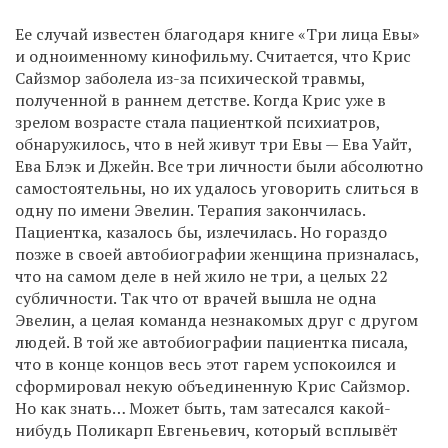
Ее случай известен благодаря книге «Три лица Евы»
и одноименному кинофильму. Считается, что Крис
Сайзмор заболела из-за психической травмы,
полученной в раннем детстве. Когда Крис уже в
зрелом возрасте стала пациенткой психиатров,
обнаружилось, что в ней живут три Евы — Ева Уайт,
Ева Блэк и Джейн. Все три личности были абсолютно
самостоятельны, но их удалось уговорить слиться в
одну по имени Эвелин. Терапия закончилась.
Пациентка, казалось бы, излечилась. Но гораздо
позже в своей автобиографии женщина призналась,
что на самом деле в ней жило не три, а целых 22
субличности. Так что от врачей вышла не одна
Эвелин, а целая команда незнакомых друг с другом
людей. В той же автобиографии пациентка писала,
что в конце концов весь этот гарем успокоился и
сформировал некую объединенную Крис Сайзмор.
Но как знать… Может быть, там затесался какой-
нибудь Поликарп Евгеньевич, который всплывёт