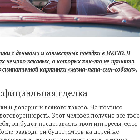
ики с деньгами и совместные поездки в ИКЕЮ. В
х немало закавык, о которых как-то не принято
з симпатичной картинки «мама-папа-сын-собака».
 официальная сделка
ви и доверия и всякого такого. Но помимо
оговореннорсть. Этот человек получит все твое
бя, он будет представлять твои интересы, если
После развода он будет иметь на детей не
ите расстаться, вам придется делать это при