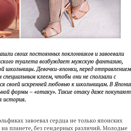
 нашли своих постоянных поклонников и завоевали
нского туалета возбуждает мужскую фантазию,
ой школьницы. Девочки-японки, перед отправлением
м специальным клеем, чтобы они не сползали с
я своей искренней любовью к школьницам. В Япони
ной формы – «отаку». Такие отаку даже покупают
я история.
льфиках завоевал сердца не только японских
 на планете, без гендерных различий. Молодые