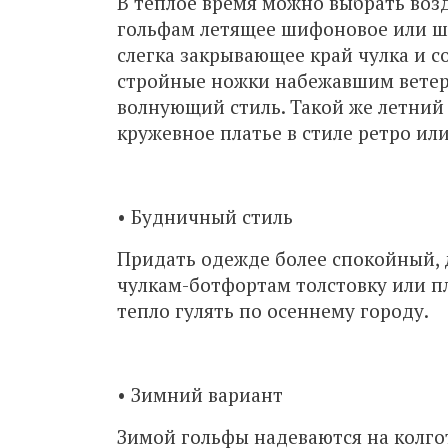
В теплое время можно выбрать воз
гольфам летящее шифоновое или ше
слегка закрывающее край чулка и 
стройные ножки набежавшим ветер
волнующий стиль. Такой же летний 
кружевное платье в стиле ретро ил
• Будничный стиль
Придать одежде более спокойный, 
чулкам-ботфортам толстовку или пл
тепло гулять по осеннему городу.
• Зимний вариант
Зимой гольфы надеваются на колго