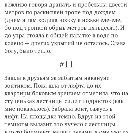
вежливо говоря драпать и пробежала двести
метров по раскисшей тропе под дождем
(днем я там ходила ножку к ножке еле-еле,
бо под тропкой обрыв метров пятьдесят). И
до утра стояла в общей палатке в воде по
колено — других укрытий не осталось. Слава
богу, было тепло.
#11
Зашла к друзьям за забытым накануне
зонтиком. Пока шла от лифта до их
квартиры боковым зрением отметила, что на
ступеньках лестницы сидит подросток (как
мне показалось). Забрала зонт, сажусь в
лифт. На площадке темно. Вдруг из этой
темноты вылазит это чучело с лестницы,
что-то бормочет, машет руками, я ему уже из