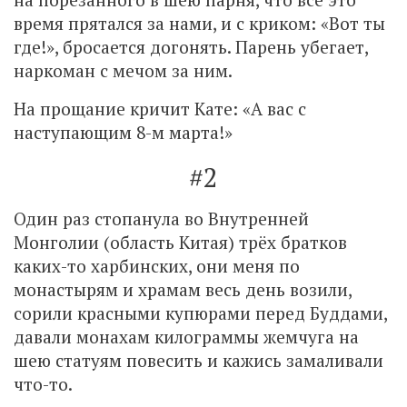
время прятался за нами, и с криком: «Вот ты
где!», бросается догонять. Парень убегает,
наркоман с мечом за ним.
На прощание кричит Кате: «А вас с
наступающим 8-м марта!»
#2
Один раз стопанула во Внутренней
Монголии (область Китая) трёх братков
каких-то харбинских, они меня по
монастырям и храмам весь день возили,
сорили красными купюрами перед Буддами,
давали монахам килограммы жемчуга на
шею статуям повесить и кажись замаливали
что-то.