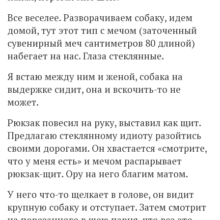
Все веселее. Разворачиваем собаку, идем
домой, тут этот тип с мечом (заточенный
сувенирный меч сантиметров 80 длиной)
набегает на нас. Глаза стеклянные.
Я встаю между ним и женой, собака на
выдержке сидит, она и вскочить-то не
может.
Рюкзак повесил на руку, выставил как щит.
Предлагаю стеклянному идиоту разойтись
своими дорогами. Он хвастается «смотрите,
что у меня есть» и мечом распарывает
рюкзак-щит. Ору на него благим матом.
У него что-то щелкает в голове, он видит
крупную собаку и отступает. Затем смотрит
на порезанного в шею парня, что все это