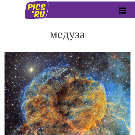
медуза