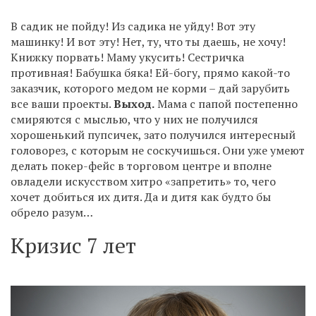
В садик не пойду! Из садика не уйду! Вот эту
машинку! И вот эту! Нет, ту, что ты даешь, не хочу!
Книжку порвать! Маму укусить! Сестричка
противная! Бабушка бяка! Ей-богу, прямо какой-то
заказчик, которого медом не корми – дай зарубить
все ваши проекты.
Выход.
Мама с папой постепенно
смиряются с мыслью, что у них не получился
хорошенький пупсичек, зато получился интересный
головорез, с которым не соскучишься. Они уже умеют
делать покер-фейс в торговом центре и вполне
овладели искусством хитро «запретить» то, чего
хочет добиться их дитя. Да и дитя как будто бы
обрело разум…
Кризис 7 лет