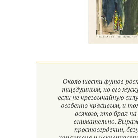
Около шести футов рост
тщедушным, но его муск
если не чрезвычайную силу
особенно красивым, и то
всякого, кто брал на
внимательно. Выраж
простосердечии, без
характера и искренности