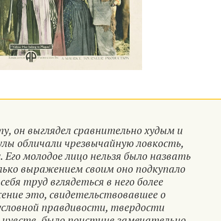
у, он выглядел сравнительно худым и
улы обличали чрезвычайную ловкость,
. Его молодое лицо нельзя было назвать
лько выражением своим оно подкупало
 себя труд вглядеться в него более
ение это, свидетельствовавшее о
условной правдивости, твердости
 чувств, было поистине замечательно.