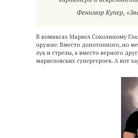
Фенимор Купер, «Зв
В комиксах Марвел Соколиному Гла
оружие. Вместо допотопного, но м
лук и стрелы, а вместо верного др
марвеловских супергероев. А вот х