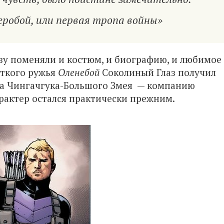
еробой, или первая тропа войны»
зу поменяли и костюм, и биографию, и любимое
еткого ружья
Оленебой
Соколиный Глаз получил
уга Чингачгука-Большого Змея — компанию
арактер остался практически прежним.