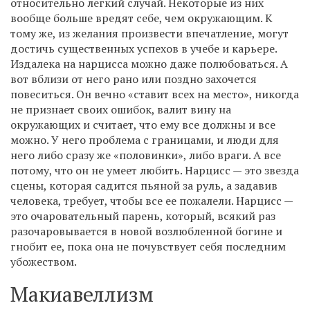
относительно легкий случай. Некоторые из них
вообще больше вредят себе, чем окружающим. К
тому же, из желания произвести впечатление, могут
достичь существенных успехов в учебе и карьере.
Издалека на нарцисса можно даже полюбоваться. А
вот вблизи от него рано или поздно захочется
повеситься. Он вечно «ставит всех на место», никогда
не признает своих ошибок, валит вину на
окружающих и считает, что ему все должны и все
можно. У него проблема с границами, и люди для
него либо сразу же «половинки», либо враги. А все
потому, что он не умеет любить. Нарцисс — это звезда
сцены, которая садится пьяной за руль, а задавив
человека, требует, чтобы все ее пожалели. Нарцисс —
это очаровательный парень, который, всякий раз
разочаровывается в новой возлюбленной богине и
гнобит ее, пока она не почувствует себя последним
убожеством.
Макиавеллизм