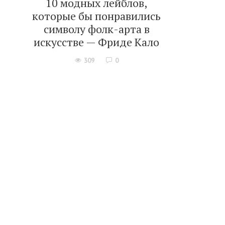
10 модных лейблов,
которые бы понравились
символу фолк-арта в
искусстве — Фриде Кало
309
0