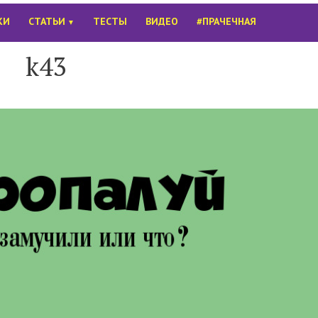
КИ
СТАТЬИ
ТЕСТЫ
ВИДЕО
#ПРАЧЕЧНАЯ
▼
k43