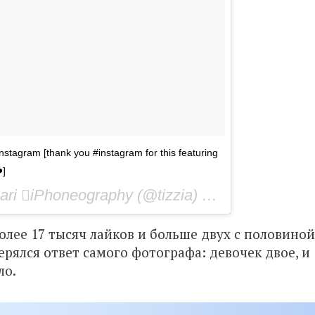
nstagram [thank you #instagram for this featuring
️]
Фото опубликовано tiziana vergari iPhoneography (@tizzia)
Мар 6 2016 в 1:47 PST
лее 17 тысяч лайков и больше двух с половиной
ерялся ответ самого фотографа: девочек двое, и
ло.