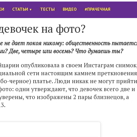
КИ
СТАТЬИ
ТЕСТЫ
ВИДЕО
#ПРАЧЕЧНАЯ
▼
девочек на фото?
е не дает покоя никому: общественность пытаетс
ии? Две, четыре или восемь? Что думаешь ты?
царии опубликовала в своем Инстаграм снимок
оциальной сети настоящим камнем преткновения
лубо-черное) платье. Люди никак не могут прийт
фото: одни утверждают, что девочек всего две и
 уверены, что изображены 2 пары близнецов, а
3.