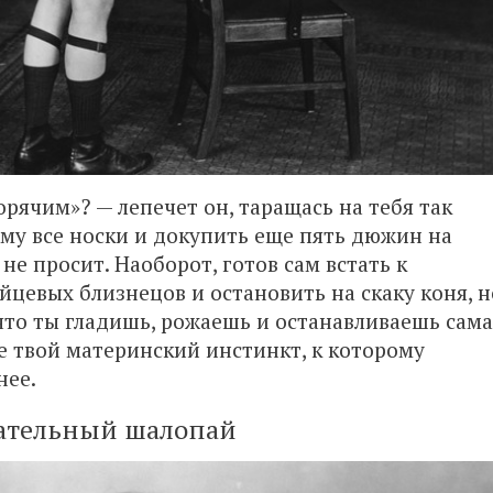
горячим»? — лепечет он, таращась на тебя так
ему все носки и докупить еще пять дюжин на
не просит. Наоборот, готов сам встать к
йцевых близнецов и остановить на скаку коня, н
 что ты гладишь, рожаешь и останавливаешь сама
ее твой материнский инстинкт, к которому
нее.
ательный шалопай