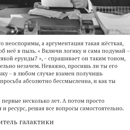
го неоспоримы, а аргументация такая жёсткая,
об неё в пыль. « Включи логику и сама подумай 
сякой ерунды? », – спрашивает он таким тоном,
ельно незачем. Неважно, просишь ли ты его
чку – в любом случае взамен получишь
просьба абсолютно бессмысленна, и как ты
 первые несколько лет. А потом просто
и ресурс, решая все вопросы самостоятельно.
итель галактики