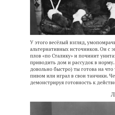
У этого весёлый взгляд, умопомрач
альтернативных источников. Он с э
плов «по Сталику» и починит унита
приводить дом и рассудок в норму.
довольно быстро) ты готова на что 
пивом или играл в свои танчики. Ч
демонстрируя готовность к действи
Л