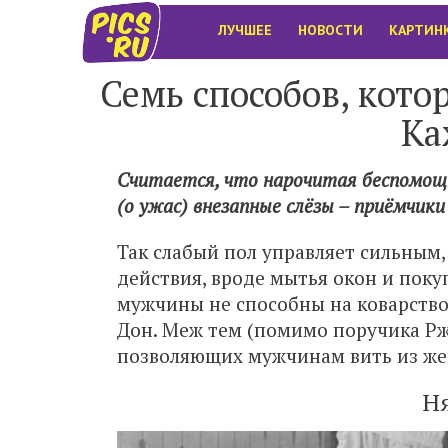
ЛУЧШЕЕ
НОВОСТИ
КАРТИН
Семь способов, кото
Ка
Считается, что нарочитая беспомощн
(о ужас) внезапные слёзы – приёмчики
Так слабый пол управляет сильным
действия, вроде мытья окон и поку
мужчины не способны на коварство,
Дон. Меж тем (помимо поручика Рж
позволяющих мужчинам вить из же
Н