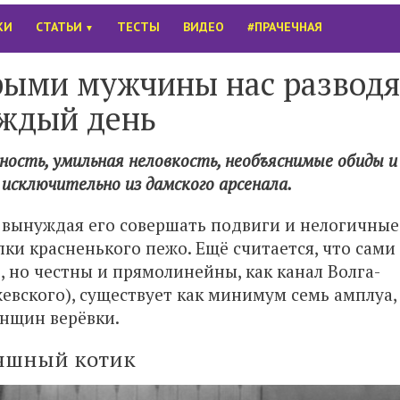
КИ
СТАТЬИ
ТЕСТЫ
ВИДЕО
#ПРАЧЕЧНАЯ
▼
рыми мужчины нас разводя
ждый день
ость, умильная неловкость, необъяснимые обиды и
 исключительно из дамского арсенала.
, вынуждая его совершать подвиги и нелогичные
пки красненького пежо. Ещё считается, что сами
 но честны и прямолинейны, как канал Волга-
евского), существует как минимум семь амплуа,
нщин верёвки.
яшный котик