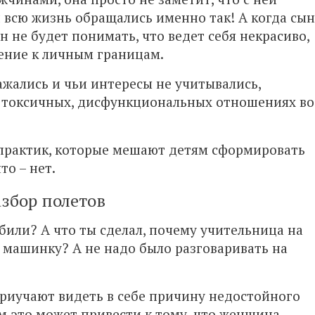
 всю жизнь обращались именно так! А когда сын
н не будет понимать, что ведет себя некрасиво,
жение к личным границам.
ажались и чьи интересы не учитывались,
в токсичных, дисфункциональных отношениях во
практик, которые мешают детям сформировать
то – нет.
азбор полетов
обили? А что ты сделал, почему учительница на
го машинку? А не надо было разговаривать на
приучают видеть в себе причину недостойного
м это может привести к тому, что женщина,