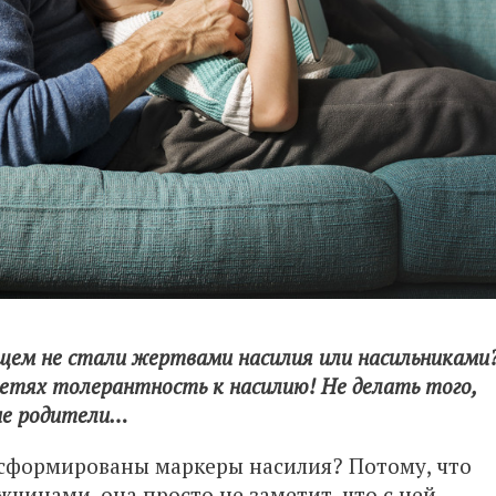
ущем не стали жертвами насилия или насильниками
детях толерантность к насилию! Не делать того,
ие родители…
 сформированы маркеры насилия? Потому, что
жчинами, она просто не заметит, что с ней