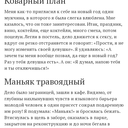
Коварный план
Меня как-то пригласил к себе на новый год один
мужчина, в которого я была слегка влюблена. Мне
казалось, что он тоже заинтересован. Итак, праздник,
вино, коктейли, еще коктейли, много смеха, потом
поцелуи. Легли в постель, дело движется к сексу, и
вдруг он резко отстраняется и говорит: «Прости, я не
могу изменять своей девушке». Я удивляюсь: «А
зачем ты меня вообще позвал, да еще в новый год?
Раз у тебя девушка есть». А он: «Я думал, напою тебя
и ты отключишься!»
Маньяк травоядный
Дело было заграницей, зашли в кафе. Видимо, от
глубины нахлынувших чувств и языкового барьера
молодой человек в один присест сожрал подаренную
им розу! Я подумала: «Маньяк!» и бросилась бежать.
Втиснулась в щель в заборе, оказалась в парке,
закрытом на реконструкцию и до ночи бегала в