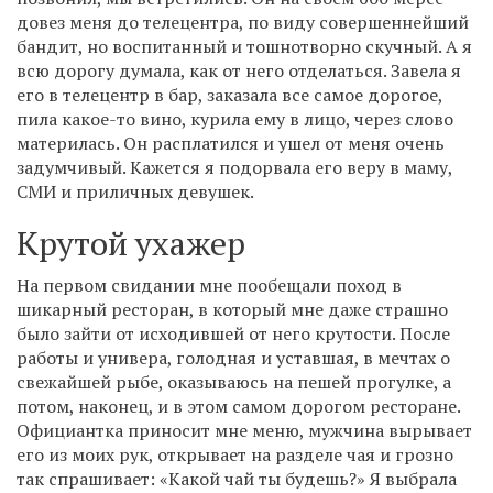
довез меня до телецентра, по виду совершеннейший
бандит, но воспитанный и тошнотворно скучный. А я
всю дорогу думала, как от него отделаться. Завела я
его в телецентр в бар, заказала все самое дорогое,
пила какое-то вино, курила ему в лицо, через слово
материлась. Он расплатился и ушел от меня очень
задумчивый. Кажется я подорвала его веру в маму,
СМИ и приличных девушек.
Крутой ухажер
На первом свидании мне пообещали поход в
шикарный ресторан, в который мне даже страшно
было зайти от исходившей от него крутости. После
работы и универа, голодная и уставшая, в мечтах о
свежайшей рыбе, оказываюсь на пешей прогулке, а
потом, наконец, и в этом самом дорогом ресторане.
Официантка приносит мне меню, мужчина вырывает
его из моих рук, открывает на разделе чая и грозно
так спрашивает: «Какой чай ты будешь?» Я выбрала