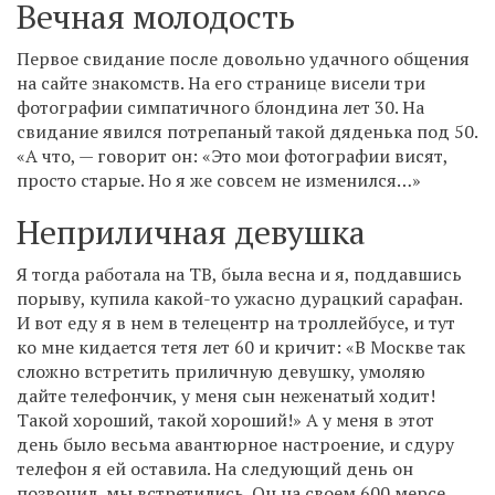
Вечная молодость
Первое свидание после довольно удачного общения
на сайте знакомств. На его странице висели три
фотографии симпатичного блондина лет 30. На
свидание явился потрепаный такой дяденька под 50.
«А что, — говорит он: «Это мои фотографии висят,
просто старые. Но я же совсем не изменился…»
Неприличная девушка
Я тогда работала на ТВ, была весна и я, поддавшись
порыву, купила какой-то ужасно дурацкий сарафан.
И вот еду я в нем в телецентр на троллейбусе, и тут
ко мне кидается тетя лет 60 и кричит: «В Москве так
сложно встретить приличную девушку, умоляю
дайте телефончик, у меня сын неженатый ходит!
Такой хороший, такой хороший!» А у меня в этот
день было весьма авантюрное настроение, и сдуру
телефон я ей оставила. На следующий день он
позвонил, мы встретились. Он на своем 600 мерсе