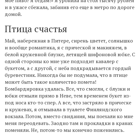
мое пиво? Я отдам!» Я уронила на стол тысячу рублей
и в ужасе сбежала, забанив его еще в метро по дороге
домой.
Птица счастья
Май, набережная в Питере, сирень цветет, солнышко
и вообще романтика, я с прической и макияжем, в
белой кружевной блузке, летящей шифоновой юбке. С
одной стороны ко мне уже подходит кавалер с
букетом, а с другой, с неба подкрадывается гордый
буревестник. Никогда бы не подумала, что в птице
может быть такое количество помета!
Бомбардировка удалась. Все, что смогли, с блузки и
юбки отмыли прямо в Неве, тем временем букет из-
под носа кто-то спер. А все, что застряло в прическе
и кружевах, я отмывала в туалете Финляндского
вокзала. Потом, вместо свидания, мы поехали ко мне
меня переодевать. Заодно там и прокладки в кранах
поменяли. Не, потом-то мы конечно поженились.