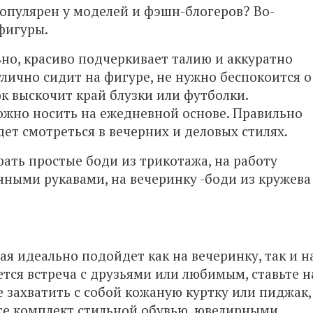
опулярен у моделей и фэшн-блогеров? Во-
фигуры.
ьно, красиво подчеркивает талию и аккуратно
тлично сидит на фигуре, не нужно беспокоится о
юк выскочит край блузки или футболки.
жно носить на ежедневной основе. Правильно
ет смотреться в вечерних и деловых стилях.
ать простые боди из трикотажа, на работу
нными рукавами, на вечеринку -боди из кружева
ая идеально подойдет как на вечеринку, так и н
тся встреча с друзьями или любимым, ставьте н
е захватить с собой кожаную куртку или пиджак,
те комплект стильной обувью, ювелирными