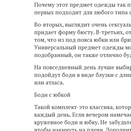
Почему этот предмет одежды так п
первых подходит для любого типа 
Во-вторых, выглядит очень сексуал
придает форму бюсту. В-третьих, о
том, что из под пояса юбки или бр
Универсальный предмет одежды мо
подобранный, он также отлично буд
На повседневный день лучше выбир
подойдут боди в виде блузки с дли
или атласа.
Боди с юбкой
Такой комплект-это классика, котор
каждый день. Если вечером намечае
кружевное боди и юбку. Не забудьт
чтобы накинуть на плечи. Дополни