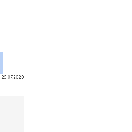
25.07.2020