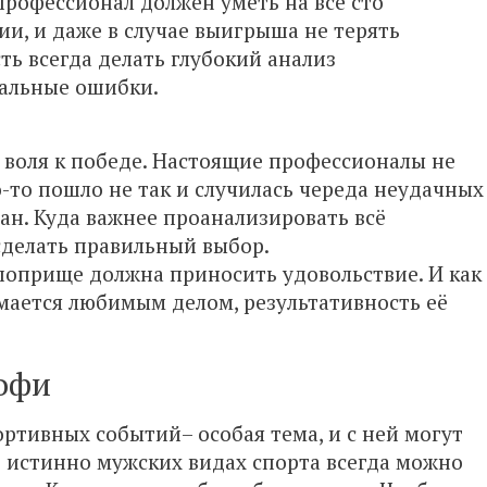
профессионал должен уметь на все сто
и, и даже в случае выигрыша не терять
ь всегда делать глубокий анализ
альные ошибки.
 воля к победе. Настоящие профессионалы не
о-то пошло не так и случилась череда неудачных
ван. Куда важнее проанализировать всё
делать правильный выбор.
 поприще должна приносить удовольствие. И как
имается любимым делом, результативность её
офи
ортивных событий– особая тема, и с ней могут
 в истинно мужских видах спорта всегда можно