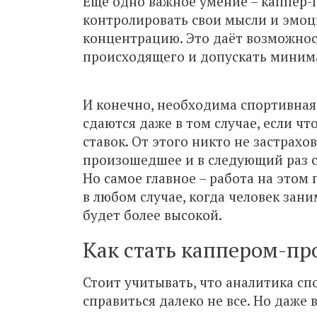
Ещё одно важное умение – каппер-
контролировать свои мысли и эмоци
концентрацию. Это даёт возможност
происходящего и допускать миним
И конечно, необходима спортивная
сдаются даже в том случае, если чт
ставок. От этого никто не застрахо
произошедшее и в следующий раз с
Но самое главное – работа на этом
в любом случае, когда человек зан
будет более высокой.
Как стать каппером-пр
Стоит учитывать, что аналитика сп
справиться далеко не все. Но даже