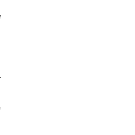
я
в
.
ь