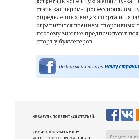
встретить успешную женщину-каппе
стать каппером-профессионалом ну
определённых видах спорта и начал
ограничится чтением спортивных н
поэтому многие предпочитают полу
спорт у букмекеров
нашу страниц
Подписывайтесь на
НЕ ЗАБУДЬ ПОДЕЛИТЬСЯ СТАТЬЕЙ:
ХОТИТЕ ПОЛУЧАТЬ ОДНУ
ИНТЕРЕСНУЮ НЕПРОЧИТАННУЮ