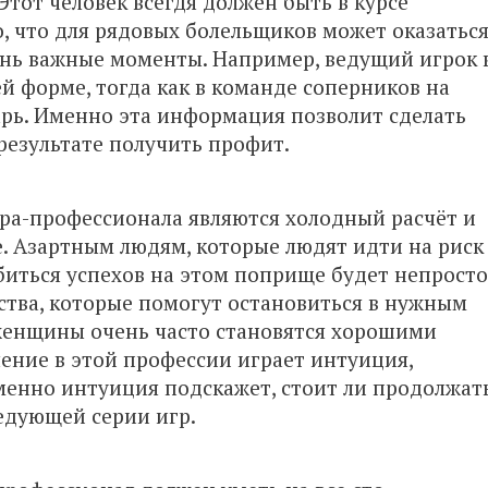
Этот человек всегдя должен быть в курсе
, что для рядовых болельщиков может оказатьс
ень важные моменты. Например, ведущий игрок 
й форме, тогда как в команде соперников на
рь. Именно эта информация позволит сделать
результате получить профит.
ра-профессионала являются холодный расчёт и
е. Азартным людям, которые людят идти на риск
обиться успехов на этом поприще будет непросто
ства, которые помогут остановиться в нужным
женщины очень часто становятся хорошими
ение в этой профессии играет интуиция,
енно интуиция подскажет, стоит ли продолжат
ледующей серии игр.