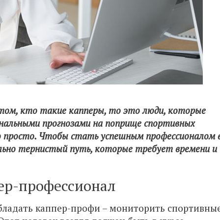
 том, кто такие капперы, то это люди, которые
ональными прогнозами на поприще спортивных
о просто. Чтобы стать успешным профессионалом 
льно тернистый путь, которые требует времени и
ер-профессионал
бладать каппер-профи – мониторить спортивны