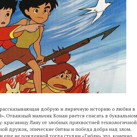
 рассказывающая добрую и лиричную историю о любви в
». Отважный мальчик Конан рвется спасать в буквально
у-красавицу Лану от злобных прихвостней технологичной
ной дружок, эпические битвы и победа добра над злом.
 еще не рожденной тогда студии «Гибли» это, конечно,