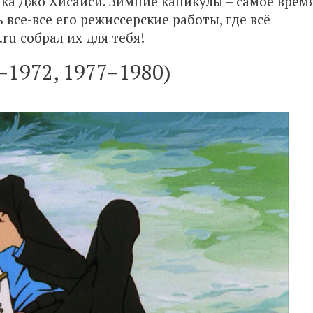
ка Джо Хисаиси. Зимние каникулы – самое врем
все-все его режиссерские работы, где всё
.ru собрал их для тебя!
1–1972, 1977–1980)