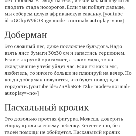
без проблем. А глядя на тебя, и твой малыш научится
плодить стада носорогов. Если так пойдет дальше,
мы соберем целую африканскую саванну. [youtube
id=»GOhpW96OBpg» mode=»normal» autoplay=»no»]
Доберман
Это сложный пес, даже посложнее бульдога. Надо
взять лист бумаги 30х30 см и запастись терпением.
Если ты крутой оригамист, а таких мало, то на
складывание у тебя уйдет час. Если ты как и мы,
любитель, то ничего больше не планируй на вечер. Но
когда доберман получится, это будет повод для
гордости. [youtube id=»Z3AbaRoFTXk» mode=»normal»
autoplay=»no»]
Пасхальный кролик
Это довольно простая фигурка. Можешь доверить
сборку кролика своему ребенку. Естественно, без
твоей помощи не обойдется. Пасхальный кролик