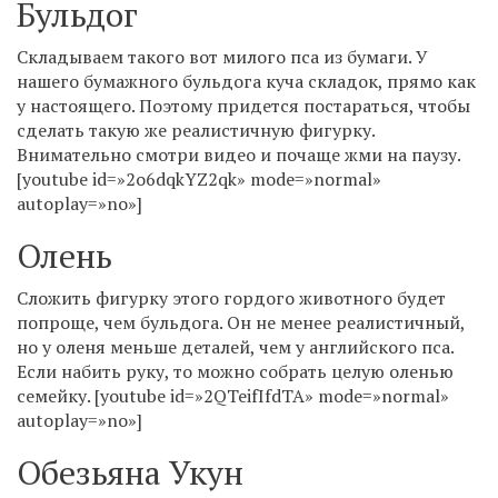
Бульдог
Складываем такого вот милого пса из бумаги. У
нашего бумажного бульдога куча складок, прямо как
у настоящего. Поэтому придется постараться, чтобы
сделать такую же реалистичную фигурку.
Внимательно смотри видео и почаще жми на паузу.
[youtube id=»2o6dqkYZ2qk» mode=»normal»
autoplay=»no»]
Олень
Сложить фигурку этого гордого животного будет
попроще, чем бульдога. Он не менее реалистичный,
но у оленя меньше деталей, чем у английского пса.
Если набить руку, то можно собрать целую оленью
семейку. [youtube id=»2QTeifIfdTA» mode=»normal»
autoplay=»no»]
Обезьяна Укун