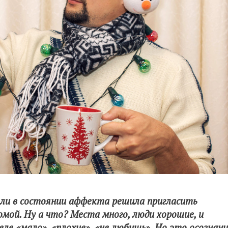
 ли в состоянии аффекта решила пригласить
омой. Ну а что? Места много, люди хорошие, и
ле «мало», «плохие», «не любишь». Но это осознани