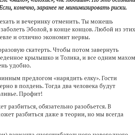
Если, конечно, заранее не минимизировать риски.
ехать и вечеринку отменить. Ты можешь
 заболеть Эболой, в конце концов. Любой из эти
евле и отлично экономит нервы.
разовую скатерть. Чтобы потом завернуть
оеденное крылышко и Толика, и все одним махо
ень удобно.
винным предлогом «нарядить елку». Гости
ерно в полдень. Тогда два человека будут
оливье. Профит!
ет разбиться, обязательно разобьется. В
может разбиться даже в теории, но мы всегда
ри) варианта сногсшибательного новогоднего