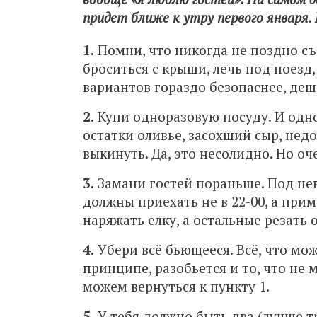
придет ближе к утру первого января. 
1.
Помни, что никогда не поздно съ
броситься с крыши, лечь под поезд,
вариантов гораздо безопаснее, деш
2.
Купи одноразовую посуду. И одно
остатки оливье, засохший сыр, нед
выкинуть. Да, это несолидно. Но оч
3.
Замани гостей пораньше. Под не
должны приехать не в 22-00, а прим
наряжать елку, а остальные резать 
4.
Убери всё бьющееся. Всё, что мож
принципе, разобьется и то, что не 
можем вернуться к пункту 1.
5.
У тебя должно быть два (лучше т