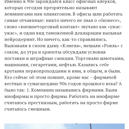
Именно в 90е зарождался класс офисных клерков,
которых сегодня презрительно называют
леммингами или планктоном. В офисы шли работать
самые отчаянные: никто ничего не знал о «бизнесе»,
слово «внешнеторговый контакт» звучало как «ужас-
ужас», и один вид таможенной декларации вызывал
нейродермит. Но ничего, как-то справлялись.
Выживали в сизом дыму «Кэмела», мешали «Рояль» с
соком, до утра и хрипоты обсуждали условия
поставки и штрафные санкции. Торговали шмотками,
машинами, сигаретами, нефтью. Казались себе
крутыми первопроходцами и ими, в общем, и были.
Кто сейчас об этом помнит, кроме нас – фирмачей
весёлых и сумасшедших 90х годов прошлого века? А
было так: 1. Компании назывались фирмами. Были
инофирмы и просто фирмы. Работать на инофирме
считалось престижным, работать на просто фирме
считалось смешным.