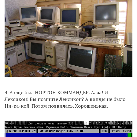
4. А еще был НОРТОН КОММАНДЕР. Аааа! И
Лексикон! Вы помните Лексикон? А винды не было.
Ни-ка-кой. Потом появилась. Хорошенькая.