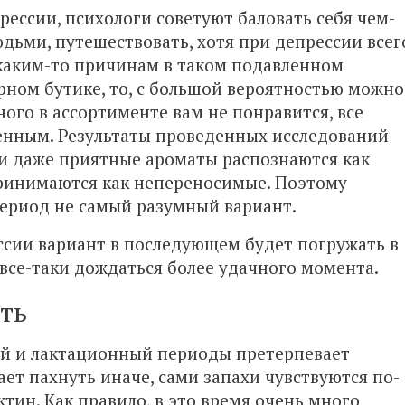
рессии, психологи советуют баловать себя чем-
дьми, путешествовать, хотя при депрессии всег
о каким-то причинам в таком подавленном
рном бутике, то, с большой вероятностью можно
ного в ассортименте вам не понравится, все
венным. Результаты проведенных исследований
ии даже приятные ароматы распознаются как
ринимаются как непереносимые. Поэтому
период не самый разумный вариант.
сии вариант в последующем будет погружать в
 все-таки дождаться более удачного момента.
ть
й и лактационный периоды претерпевает
ет пахнуть иначе, сами запахи чувствуются по-
тин. Как правило, в это время очень много