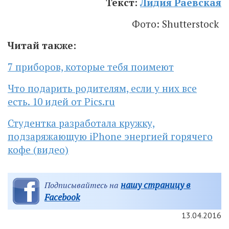
Текст:
Лидия Раевская
Фото: Shutterstock
Читай также:
7 приборов, которые тебя поимеют
Что подарить родителям, если у них все
есть. 10 идей от Pics.ru
Студентка разработала кружку,
подзаряжающую iPhone энергией горячего
кофе (видео)
нашу страницу в
Подписывайтесь на
Facebook
13.04.2016