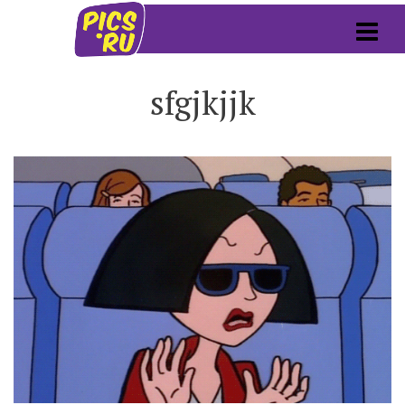
sfgjkjjk