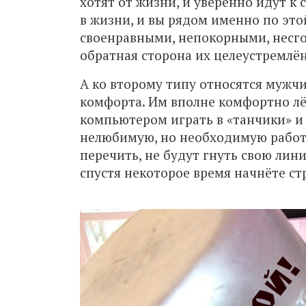
хотят от жизни, и уверенно идут к
в жизни, и вы рядом именно по эт
своенравными, непокорными, несго
обратная сторона их целеустремлё
А ко второму типу относятся мужч
комфорта. Им вполне комфортно лёж
компьютером играть в «танчики» и 
нелюбимую, но необходимую работу
перечить, не будут гнуть свою лини
спустя некоторое время начнёте ст