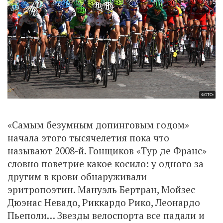
ФОТО:
«Самым безумным допинговым годом»
начала этого тысячелетия пока что
называют 2008-й. Гонщиков «Тур де Франс»
словно поветрие какое косило: у одного за
другим в крови обнаруживали
эритропоэтин. Мануэль Бертран, Мойзес
Дюэнас Невадо, Риккардо Рико, Леонардо
Пьеполи… Звезды велоспорта все падали и