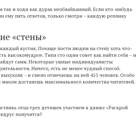
ом так и ходи как дурак необлайканный. Если кто-нибудь
и ему пять ответов, только смотри – каждую реплику
ие «стены»
 каждый кустик. Почаще пости людям на стену хоть что-
сть высокомудрое. Типа сто один совет как найти себя – и
е найдут сами. Некоторые ушлые индивидуалисты
ительности. Ничего, есть не менее чудный способ.
ыхухоля – и смело отмечаешь на ней 455 человек. Особо
м махом достанешь максимального количества читателей.
астливь отца трех детишек участием в движе «Раскрой
 вдруг получится?