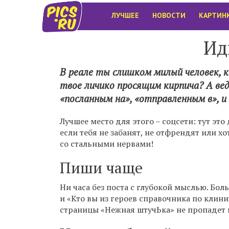
ЛУЧШЕЕ
НОВОСТИ
КАРТИН
Ид
В реале ты слишком милый человек, 
твое личико просящим кирпича? А вед
«посланным на», «отправленным в», и
Лучшее место для этого – соцсети: тут эт
если тебя не забанят, не отфрендят или хо
со стальными нервами!
Пиши чаще
Ни часа без поста с глубокой мыслью. Бо
и «Кто вы из героев справочника по клини
страницы «Нежная штучЬка» не пропадет 