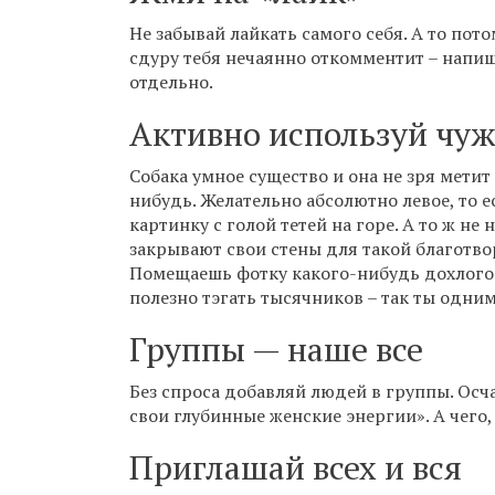
Не забывай лайкать самого себя. А то пот
сдуру тебя нечаянно откомментит – напиш
отдельно.
Активно используй чуж
Собака умное существо и она не зря метит
нибудь. Желательно абсолютно левое, то е
картинку с голой тетей на горе. А то ж н
закрывают свои стены для такой благотвор
Помещаешь фотку какого-нибудь дохлого в
полезно тэгать тысячников – так ты одни
Группы — наше все
Без спроса добавляй людей в группы. Осч
свои глубинные женские энергии». А чего,
Приглашай всех и вся