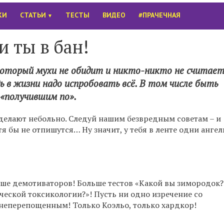
КИ
СТАТЬИ
ТЕСТЫ
ВИДЕО
#ПРАЧЕЧНАЯ
▼
и ты в бан!
который мухи не обидит и никто-никто не считае
ь в жизни надо испробовать всё. В том числе быть
 «получившим по».
о делают небольно. Следуй нашим безвредным советам – и
тя бы не отпишутся… Ну значит, у тебя в ленте одни анге
льше демотиваторов! Больше тестов «Какой вы зимородок?
ческой токсикологии?»! Пусть ни одно изречение со
неперепощенным! Только Коэльо, только хардкор!