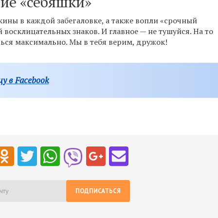
чие «себяшки»
кины в каждой забегаловке, а также вопли «срочный
й восклицательных знаков. И главное — не тушуйся. На то
ться максимально. Мы в тебя верим, дружок!
у в Facebook
ПОДПИСАТЬСЯ