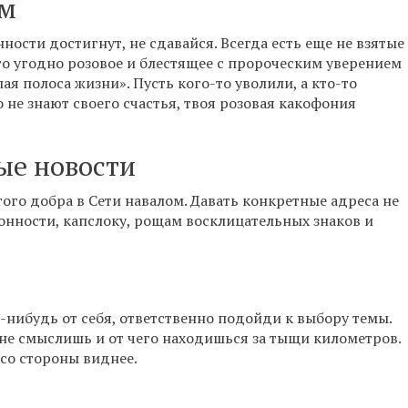
ым
ности достигнут, не сдавайся. Всегда есть еще не взятые
то угодно розовое и блестящее с пророческим уверением
лая полоса жизни». Пусть кого-то уволили, а кто-то
о не знают своего счастья, твоя розовая какофония
ые новости
ого добра в Сети навалом. Давать конкретные адреса не
ионности, капслоку, рощам восклицательных знаков и
-нибудь от себя, ответственно подойди к выбору темы.
не смыслишь и от чего находишься за тыщи километров.
 со стороны виднее.