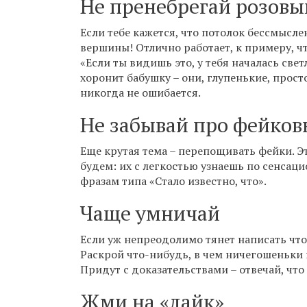
Не пренебрегай розов
Если тебе кажется, что потолок бессмыслен
вершины! Отлично работает, к примеру, ч
«Если ты видишь это, у тебя началась свет
хоронит бабушку – они, глупенькие, прост
никогда не ошибается.
Не забывай про фейков
Еще крутая тема – перепощивать фейки. Эт
будем: их с легкостью узнаешь по сенсац
фразам типа «Стало известно, что».
Чаще умничай
Если уж непреодолимо тянет написать что
Раскрой что-нибудь, в чем ничегошеньки 
Придут с доказательствами – отвечай, что
Жми на «лайк»