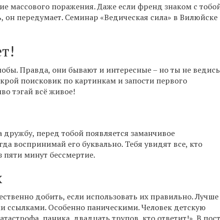
ие массового поражения. Даже если френд знаком с тобо
сь, он передумает. Семинар «Ведическая сила» в Вилюйске
т!
обы. Правда, они бывают и интересные – но ты не ведись
крой поисковик по картинкам и запости первого
во тэгай всё живое!
на дружбу, перед тобой появляется заманчивое
да воспринимай его буквально. Тебя увидят все, кто
ез пяти минут бессмертие.
х
ственно добить, если использовать их правильно. Лучше
и ссылками. Особенно паническими. Человек детскую
атастрофа, паника, двадцать трупов, кто ответит!». В пос