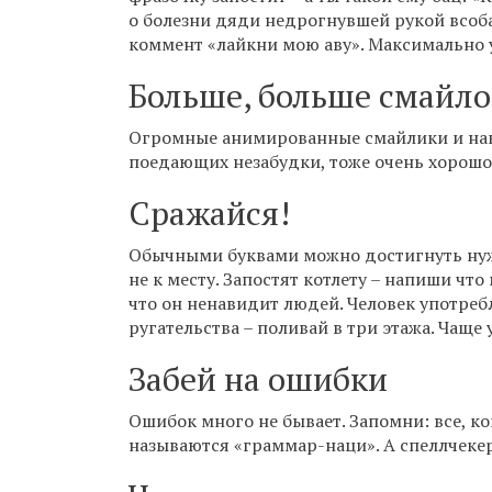
о болезни дяди недрогнувшей рукой всоб
коммент «лайкни мою аву». Максимально у
Больше, больше смайло
Огромные анимированные смайлики и нак
поедающих незабудки, тоже очень хорошо
Сражайся!
Обычными буквами можно достигнуть нуж
не к месту. Запостят котлету – напиши что
что он ненавидит людей. Человек употреб
ругательства – поливай в три этажа. Чаще
Забей на ошибки
Ошибок много не бывает. Запомни: все, ко
называются «граммар-наци». А спеллчекер