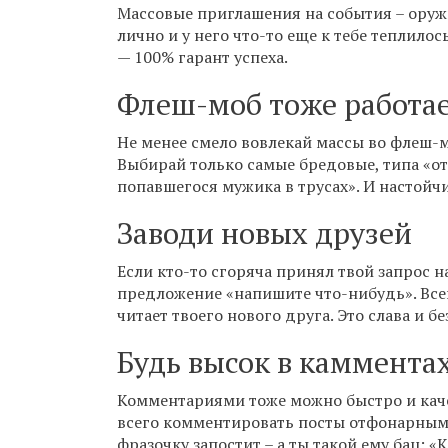
Массовые приглашения на события – оруж
лично и у него что-то еще к тебе теплило
— 100% гарант успеха.
Флеш-моб тоже работае
Не менее смело вовлекай массы во флеш-м
Выбирай только самые бредовые, типа «от
попавшегося мужика в трусах». И настойчи
Заводи новых друзей
Если кто-то сгоряча принял твой запрос 
предложение «напишите что-нибудь». Всег
читает твоего нового друга. Это слава и б
Будь высок в каммента
Комментариями тоже можно быстро и каче
всего комментировать посты отфонарным
фразочку запостит – а ты такой ему бац: «К