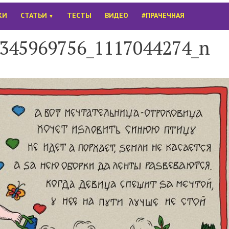
КИ
СТАТЬИ
ТЕСТЫ
ВИДЕО
#ПРАЧЕЧНАЯ
▼
345969756_1117044274_n