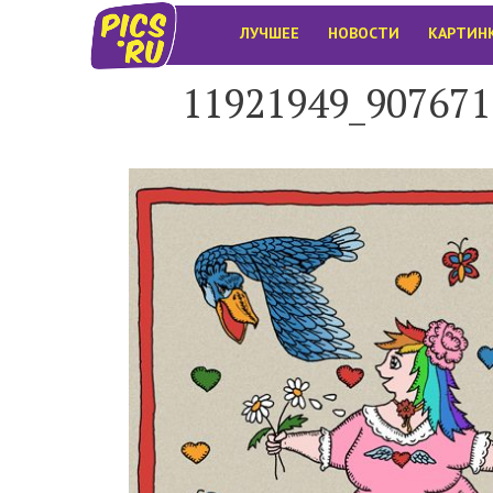
ЛУЧШЕЕ
НОВОСТИ
КАРТИН
11921949_907671