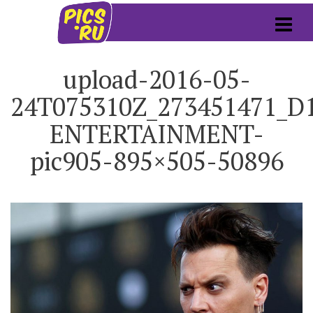
upload-2016-05-
24T075310Z_273451471
ENTERTAINMENT-
pic905-895×505-50896