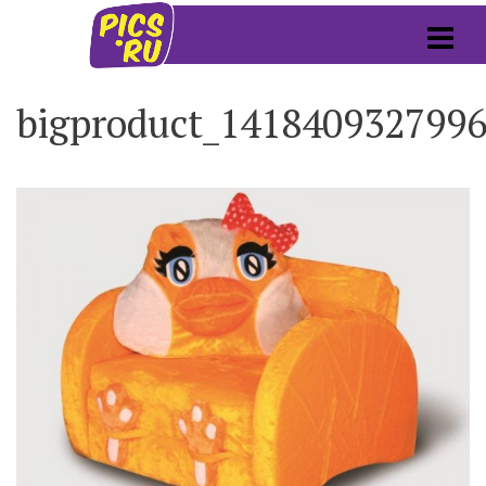
bigproduct_141840932799