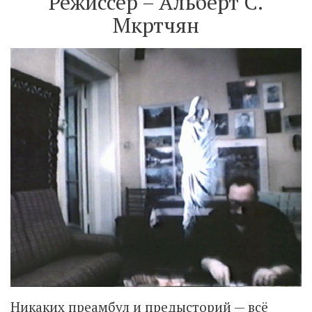
Режиссёр – Альберт С.
Мкртчян
Никаких преамбул и предысторий — всё