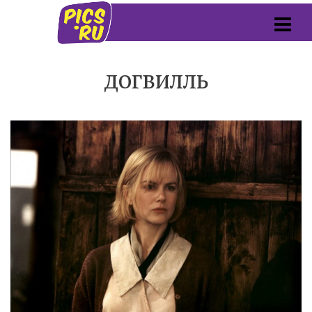
догвилль